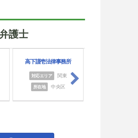
弁護士
高下謹壱法律事務所
東京新生法律事務所
貴之弁護士）
関東
対応エリア
関
対応エリア
中央区
所在地
中央
所在地