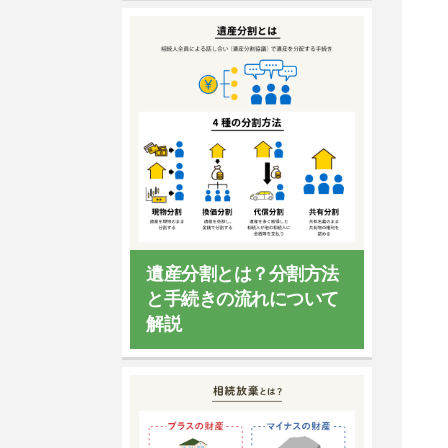
高下謹壱法律事務所
東京新生法律事務所（小森
貴之弁護士）
関東
対応エリア
関東
対応エリア
遺産分割とは？分割方法
中央区
所在地
と手続きの流れについて
中央区
所在地
解説