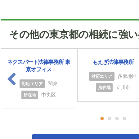
その他の東京都の相続に強い
ネクスパート法律事務所 東
もえぎ法律事務所
京オフィス
多摩地区
対応エリア
関東
対応エリア
立川市
所在地
中央区
所在地
1
2
3
4