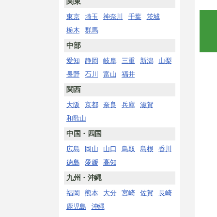
関東
東京
埼玉
神奈川
千葉
茨城
栃木
群馬
中部
愛知
静岡
岐阜
三重
新潟
山梨
長野
石川
富山
福井
関西
大阪
京都
奈良
兵庫
滋賀
和歌山
中国・四国
広島
岡山
山口
鳥取
島根
香川
徳島
愛媛
高知
九州・沖縄
福岡
熊本
大分
宮崎
佐賀
長崎
鹿児島
沖縄