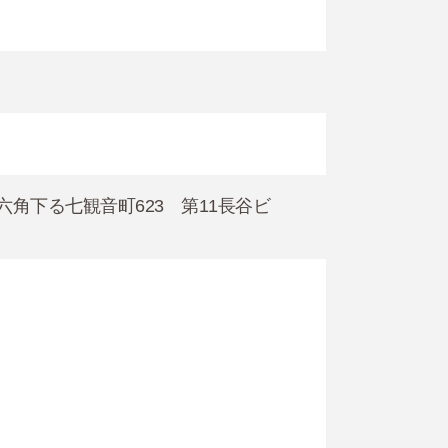
通六角下る七観音町623 第11長谷ビ