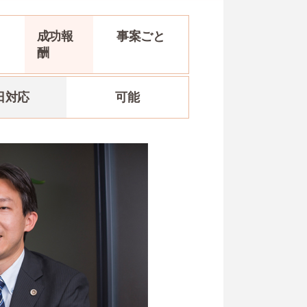
と
成功報
事案ごと
酬
日対応
可能