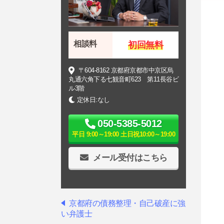
相談料
初回無料
〒604-8162 京都府京都市中京区烏
丸通六角下る七観音町623 第11長谷ビ
ル3階
定休日:なし
050-5385-5012
平日 9:00～19:00 土日祝10:00～19:00
メール受付はこちら
京都府の債務整理・自己破産に強
い弁護士