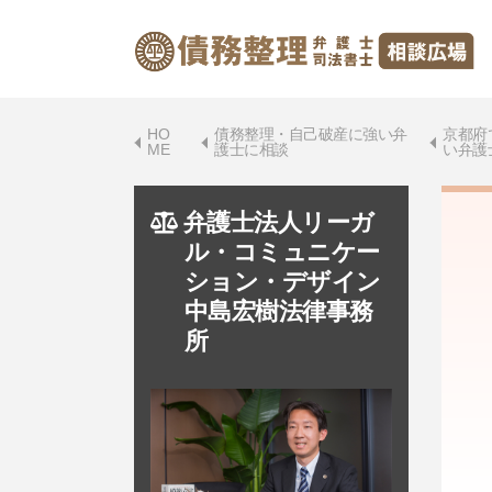
HO
債務整理・自己破産に強い弁
京都府
ME
護士に相談
い弁護
弁護士法人リーガ
ル・コミュニケー
ション・デザイン
中島宏樹法律事務
所