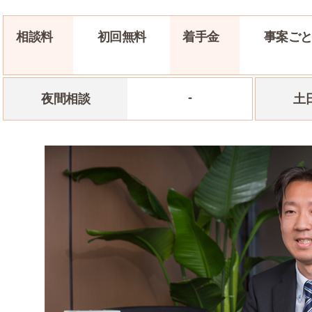
相談料
初回無料
着手金
事案ご
-
夜間相談
土