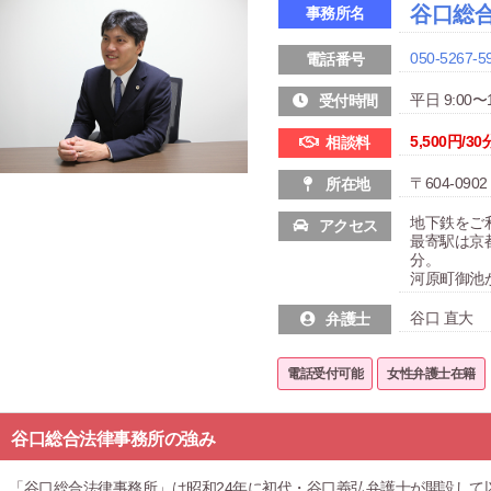
谷口総
事務所名
050-5267-5
電話番号
平日 9:00〜1
受付時間
5,500円/30
相談料
〒604-0
所在地
地下鉄をご
アクセス
最寄駅は京
分。
河原町御池
谷口 直大
弁護士
電話受付可能
女性弁護士在籍
谷口総合法律事務所の強み
「谷口総合法律事務所」は昭和24年に初代・谷口義弘弁護士が開設して