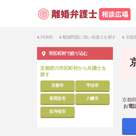
HOME
離婚問題に強い弁護士を探す
京都
市区町村で絞り込む
京都府の市区町村から弁護士を
探す
京都市
宇治市
長岡京市
八幡市
京都府
お電
京丹後市