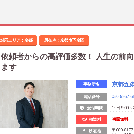
対応エリア：京都
所在地：
京都市下京区
依頼者からの高評価多数！ 人生の前
ます
京都五
事務所名
050-5267-6
電話番号
平日 9:00～2
受付時間
初回無料
相談料
〒600-8
所在地