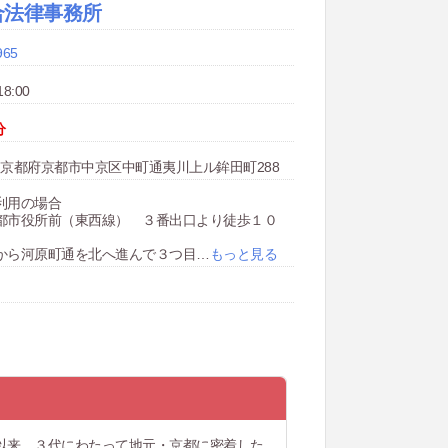
合法律事務所
965
8:00
分
902 京都府京都市中京区中町通夷川上ル鉾田町288
利用の場合
都市役所前（東西線） ３番出口より徒歩１０
から河原町通を北へ進んで３つ目
…
もっと見る
以来、３代にわたって地元・京都に密着した