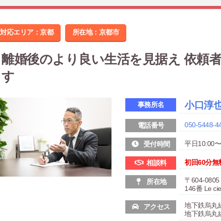
対応エリア：京都
所在地：
京都市
離婚後のより良い生活を見据え 依頼
す
小口淳
事務所名
050-5448-4
電話番号
平日10:00〜
受付時間
初回60分無
相談料
〒604-0
所在地
146番 Le c
地下鉄烏丸
アクセス
地下鉄烏丸