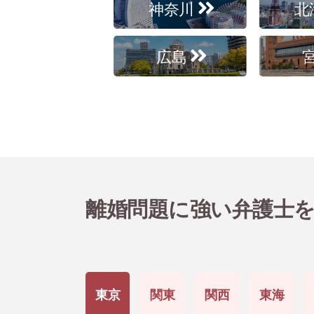
神奈川
北
広島
離婚問題に強い弁護士
東京
関東
関西
東海