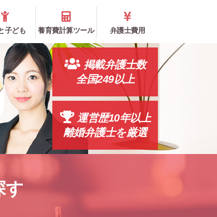
と子ども
養育費計算ツール
弁護士費用
掲載弁護士数
全国249以上
運営歴10年以上
離婚弁護士を厳選
探す