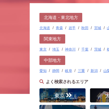
北海道・東北地方
北海道
青森
岩手
秋田
宮城
関東地方
東京
埼玉
神奈川
千葉
茨城
中部地方
愛知
静岡
岐阜
三重
新潟
山
よく検索されるエリア
東京