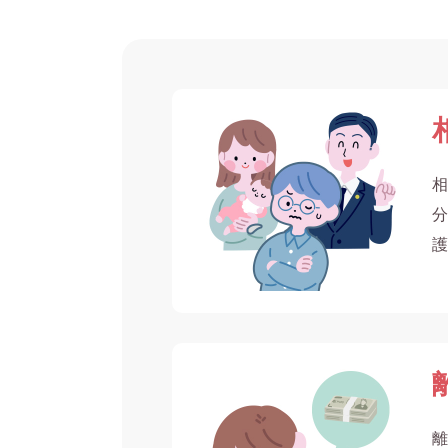
相
分
護
離