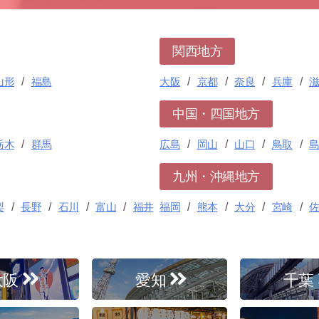
関西地方
山形
福島
大阪
京都
奈良
兵庫
中国・四国地方
栃木
群馬
広島
岡山
山口
鳥取
九州・沖縄地方
梨
長野
石川
富山
福井
福岡
熊本
大分
宮崎
大阪
愛知
千葉