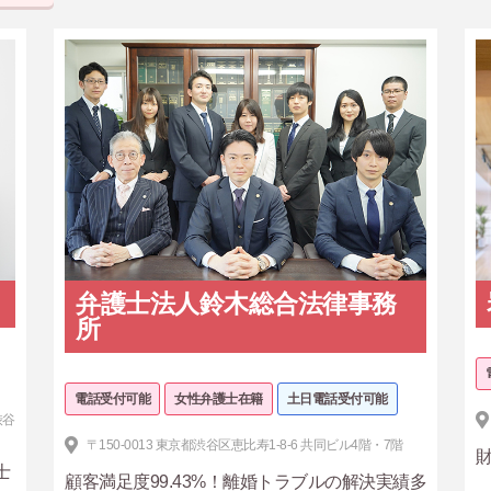
弁護士法人鈴木総合法律事務
所
電話受付可能
女性弁護士在籍
土日電話受付可能
渋谷
〒150-0013 東京都渋谷区恵比寿1-8-6 共同ビル4階・7階
士
顧客満足度99.43%！離婚トラブルの解決実績多