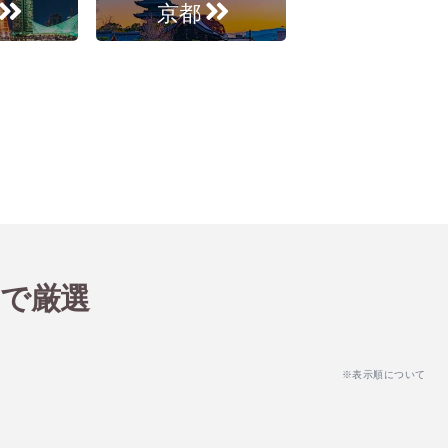
京都
」で厳選
※表示順について