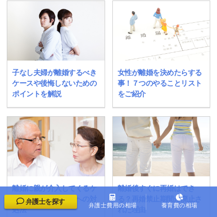
子なし夫婦が離婚するべき
女性が離婚を決めたらする
ケースや後悔しないための
事！７つのやることリスト
ポイントを解説
をご紹介
離婚に親が介入してくるケ
離婚後すぐに再婚はでき
ースとは？強引な親への対
る？再婚禁止期間が廃止さ
弁護士を探す
弁護士費用の相場
養育費の相場
処法
れた理由