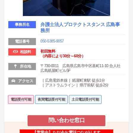
弁護士法人プロテクトスタンス 広島事
事務所名
務所
050-5385-9057
電話番号
初回無料
相談料
（内容により30分～60分）
〒730-0011 広島県広島市中区基町11-10 合人社
所在地
広島紙屋町ビル5F
［ 広島電鉄本線 ］紙屋町東駅 徒歩1分
アクセス
［ アストラムライン ］県庁前駅 徒歩2分
電話受付可能
夜間電話受付可能
土日電話受付可能
問い合わせ窓口
【営業中】ただ今お電話つながります