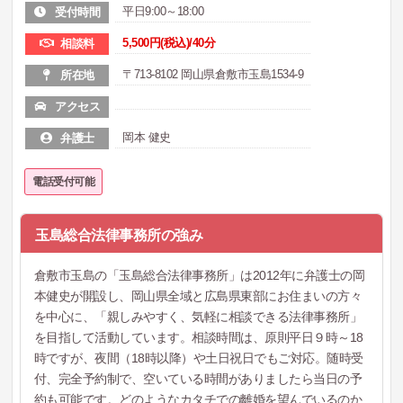
平日9:00～18:00
受付時間
5,500円(税込)/40分
相談料
〒713-8102 岡山県倉敷市玉島1534-9
所在地
アクセス
岡本 健史
弁護士
電話受付可能
玉島総合法律事務所の強み
倉敷市玉島の「玉島総合法律事務所」は2012年に弁護士の岡
本健史が開設し、岡山県全域と広島県東部にお住まいの方々
を中心に、「親しみやすく、気軽に相談できる法律事務所」
を目指して活動しています。相談時間は、原則平日９時～18
時ですが、夜間（18時以降）や土日祝日でもご対応。随時受
付、完全予約制で、空いている時間がありましたら当日の予
約も可能です。どのようなカタチでの離婚を望んでいるのか