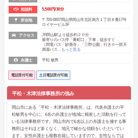
5,500円/30分
相談料
〒700-0807岡山県岡山市北区南方１丁目８番17号
所在地
ロイヤービル3F
JR岡山駅より徒歩約２０分
アクセス
最寄りのバス停「番町口」下車，徒歩すぐ
（岡電バス「妙善寺」「三野公園」行き※一部天
満屋バス
…
もっと見る
平松 敏男
弁護士
電話受付可能
土日電話受付可能
平松・木津法律事務所の強み
岡山市にある「平松・木津法律事務所」は、代表弁護士の平
松敏男を中心に、6名の弁護士が地域に根差した活動を行って
いる法律事務所です。岡山市内で6名以上の弁護士を擁する事
務所はそれほど多くなく、地元で確かな信頼をいただいてい
ます。女性弁護士も複数在籍していますので、女性ならでは