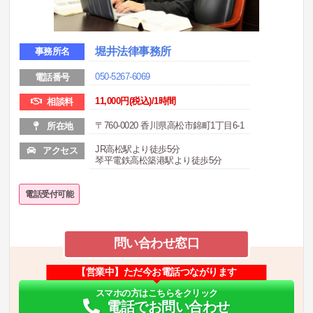
堀井法律事務所
事務所名
050-5267-6069
電話番号
11,000円(税込)/1時間
相談料
〒760-0020 香川県高松市錦町1丁目6-1
所在地
JR高松駅より徒歩5分
アクセス
琴平電鉄高松築港駅より徒歩5分
電話受付可能
問い合わせ窓口
【営業中】ただ今お電話つながります
スマホの方はこちらをクリック
電話でお問い合わせ