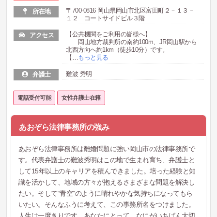
〒700-0816 岡山県岡山市北区富田町２－１３－
所在地
１２ コートサイドビル３階
【公共機関をご利用の皆様へ】
アクセス
岡山地方裁判所の南約100m、JR岡山駅から
北西方向へ約1km（徒歩10分）です。
【
…
もっと見る
難波 秀明
弁護士
電話受付可能
女性弁護士在籍
あおぞら法律事務所の強み
あおぞら法律事務所は離婚問題に強い岡山市の法律事務所で
す。代表弁護士の難波秀明はこの地で生まれ育ち、弁護士と
して15年以上のキャリアを積んできました。培った経験と知
識を活かして、地域の方々が抱えるさまざまな問題を解決し
たい。そして“青空”のように晴れやかな気持ちになってもら
いたい。そんなふうに考えて、この事務所名をつけました。
人生は一度きりです。あなたにとって、なにがいちばん大切