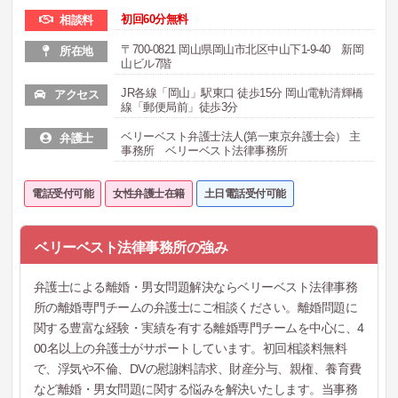
初回60分無料
相談料
〒700-0821 岡山県岡山市北区中山下1-9-40 新岡
所在地
山ビル7階
JR各線「岡山」駅東口 徒歩15分 岡山電軌清輝橋
アクセス
線「郵便局前」徒歩3分
ベリーベスト弁護士法人(第一東京弁護士会） 主
弁護士
事務所 ベリーベスト法律事務所
電話受付可能
女性弁護士在籍
土日電話受付可能
ベリーベスト法律事務所の強み
弁護士による離婚・男女問題解決ならベリーベスト法律事務
所の離婚専門チームの弁護士にご相談ください。離婚問題に
関する豊富な経験・実績を有する離婚専門チームを中心に、4
00名以上の弁護士がサポートしています。初回相談料無料
で、浮気や不倫、DVの慰謝料請求、財産分与、親権、養育費
など離婚・男女問題に関する悩みを解決いたします。当事務