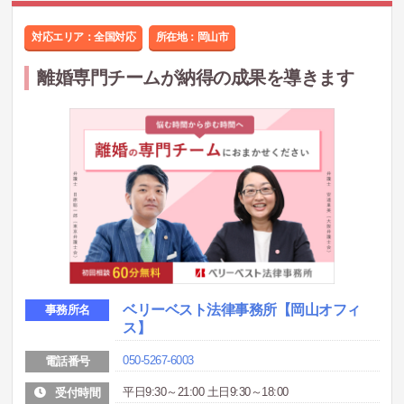
対応エリア：全国対応
所在地：
岡山市
離婚専門チームが納得の成果を導きます
ベリーベスト法律事務所
【岡山オフィ
事務所名
ス】
050-5267-6003
電話番号
平日9:30～21:00 土日9:30～18:00
受付時間