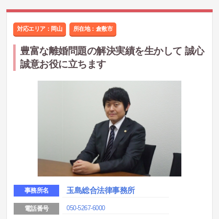
対応エリア：岡山
所在地：
倉敷市
豊富な離婚問題の解決実績を生かして 誠心
誠意お役に立ちます
玉島総合法律事務所
事務所名
050-5267-6000
電話番号