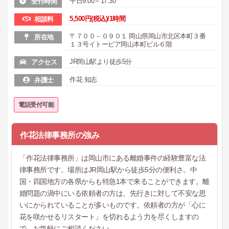
平日9:00～17:30
受付時間
5,500円(税込)/1時間
相談料
〒７００－０９０１ 岡山県岡山市北区本町３番
所在地
１３号イトーピア岡山本町ビル６階
JR岡山駅より徒歩5分
アクセス
作花 知志
弁護士
電話受付可能
作花法律事務所の強み
「作花法律事務所」は岡山市にある離婚事件の経験豊富な法
律事務所です。場所はJR岡山駅から徒歩5分の便利さ。中
国・四国地方の各県からも特急1本で来ることができます。離
婚問題の渦中にいる依頼者の方は、先行きに対して不安な思
いにかられていることが多いものです。依頼者の方が「心に
花を咲かせるリスタート」を切れるよう力を尽くしますの
で、お気軽にご相談ください。