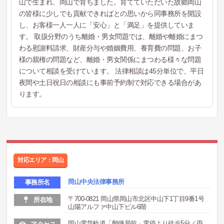
山で生まれ、岡山で育ちました。育てていただいた故郷岡山
の皆様に少しでも貢献できればとの思いから同事務所を開設
し、お客様一人一人に「安心」と「満足」を提供していま
す。 取扱分野のうち離婚・男女問題では、離婚や離婚にまつ
わる慰謝料請求、財産分与や婚姻費用、養育費の問題、お子
様の親権の問題など、離婚・男女関係にまつわる様々な問題
について相談を受けています。 法律相談は45分単位で、平日
夜間や土日祝日の相談にも事前予約制で対応できる場合があ
ります。
対応エリア：岡山
岡山中央法律事務所
事務所名
〒700-0821 岡山県岡山市北区中山下1丁目9番1号
所在地
山陽アルファ中山下ビル6階
岡山電気軌道「郵便局前」電停より徒歩5分／両