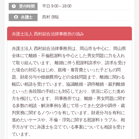
平日 9:00～18:00
受付時間
西村 啓聡
弁護士
弁護士法人 西村綜合法律事務所の強み
弁護士法人 西村綜合法律事務所は、岡山市を中心に、岡山県
全体にて離婚・不倫慰謝料を中心とした男女問題に力を入れ
て取り組んでいます。 離婚に伴う慰謝料請求や、請求を受け
た場合の対応をはじめ、親権・養育費といった子どもの問
題、財産分与や婚姻費用などの金銭問題まで、離婚に関わる
幅広い相談を受けています。協議離婚・調停離婚・裁判離婚
といった各段階の手続にも対応しており、状況に応じた進め
方を検討しています。 同事務所では、離婚・男女問題に関す
る多数の相談・解決事例を通じて培ってきた交渉や調停・裁
判実務に関するノウハウを有しています。財産分与を有利に
進めたいケースや、不倫・浮気に関する慰謝料トラブル、相
手方がすでに弁護士を立てている事案についても相談を受け
ています。