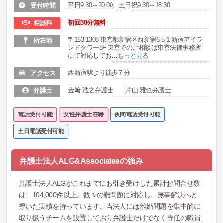
平日9:30～20:00、土日祝9:30～18:30
受付時間
初回30分無料
相談料
〒163-1308 東京都新宿区西新宿6-5-1 新宿アイラ
所在地
ンドタワー8F 東京でのご相談は東京法律事務所
にて対応してお
…
もっと見る
西新宿駅より徒歩７分
アクセス
金﨑 浩之弁護士 片山 雅也弁護士
弁護士
電話受付可能
女性弁護士在籍
夜間電話受付可能
土日電話受付可能
弁護士法人ALG&Associatesの強み
弁護士法人ALGがこれまでにお引き受けした累計お問合せ数
は、104,000件以上。数々の難問題に対応し、無事解決へと
導いた実績を持っています。当法人には離婚問題を集中的に
取り扱うチームを設置しており弁護士だけでなく専任の職員