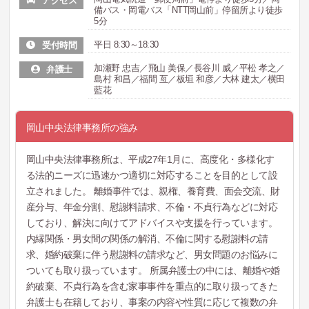
アクセス
備バス・岡電バス「NTT岡山前」停留所より徒歩
5分
平日 8:30～18:30
受付時間
加瀬野 忠吉／飛山 美保／長谷川 威／平松 孝之／
弁護士
島村 和昌／福間 亙／板垣 和彦／大林 建太／横田
藍花
岡山中央法律事務所の強み
岡山中央法律事務所は、平成27年1月に、高度化・多様化す
る法的ニーズに迅速かつ適切に対応することを目的として設
立されました。 離婚事件では、親権、養育費、面会交流、財
産分与、年金分割、慰謝料請求、不倫・不貞行為などに対応
しており、解決に向けてアドバイスや支援を行っています。
内縁関係・男女間の関係の解消、不倫に関する慰謝料の請
求、婚約破棄に伴う慰謝料の請求など、男女問題のお悩みに
ついても取り扱っています。 所属弁護士の中には、離婚や婚
約破棄、不貞行為を含む家事事件を重点的に取り扱ってきた
弁護士も在籍しており、事案の内容や性質に応じて複数の弁