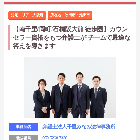
対応エリア：大阪府
所在地：
吹田市・池田市
【南千里/岡町/石橋阪大前 徒歩圏】カウン
セラー資格をもつ弁護士が チームで最適な
答えを導きます
弁護士法人千里みなみ法律事務所
事務所名
050-5268-7336
電話番号