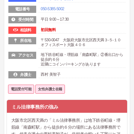
050-5385-5002
電話番号
平日 9:00～17:30
受付時間
初回無料
相談料
〒530-0047 大阪府大阪市北区西天満３-５-１０
所在地
オフィスポート大阪４０６
地下鉄谷町線・堺筋線「南森町駅」②番出口から
アクセス
徒歩約６分
近隣にコインパーキングがあります
西村 美智子
弁護士
電話受付可能
女性弁護士在籍
ミル法律事務所の強み
大阪市北区西天満の「ミル法律事務所」は地下鉄谷町線・堺
筋線「南森町駅」から徒歩約６分の場所にある法律事務所で