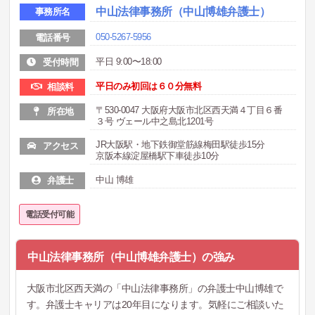
中山法律事務所（中山博雄弁護士）
事務所名
050-5267-5956
電話番号
平日 9:00〜18:00
受付時間
平日のみ初回は６０分無料
相談料
〒530-0047 大阪府大阪市北区西天満４丁目６番
所在地
３号 ヴェール中之島北1201号
JR大阪駅・地下鉄御堂筋線梅田駅徒歩15分
アクセス
京阪本線淀屋橋駅下車徒歩10分
中山 博雄
弁護士
電話受付可能
中山法律事務所（中山博雄弁護士）の強み
大阪市北区西天満の「中山法律事務所」の弁護士中山博雄で
す。弁護士キャリアは20年目になります。気軽にご相談いた