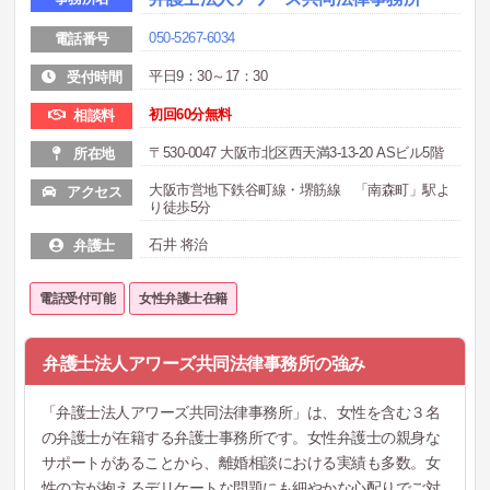
050-5267-6034
電話番号
平日9：30～17：30
受付時間
初回60分無料
相談料
〒530-0047 大阪市北区西天満3-13-20 ASビル5階
所在地
大阪市営地下鉄谷町線・堺筋線 「南森町」駅よ
アクセス
り徒歩5分
石井 将治
弁護士
電話受付可能
女性弁護士在籍
弁護士法人アワーズ共同法律事務所の強み
「弁護士法人アワーズ共同法律事務所」は、女性を含む３名
の弁護士が在籍する弁護士事務所です。女性弁護士の親身な
サポートがあることから、離婚相談における実績も多数。女
性の方が抱えるデリケートな問題にも細やかな心配りでご対