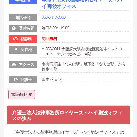
弁護士法人法律事務所ロイヤーズ・ハ
事務所名
イ 難波オフィス
050-5447-8063
電話番号
毎日8:30〜19:00
受付時間
初回無料
相談料
〒556-0011 大阪府大阪市浪速区難波中１－１３
所在地
－１７ ナンバ辻本ビル４階
南海高野線「なんば駅」地下鉄「なんば駅」から
アクセス
徒歩３分
田中 今日太
弁護士
電話受付可能
弁護士法人法律事務所ロイヤーズ・ハイ 難波オフィ
スの強み
「弁護士法人法律事務所ロイヤーズ・ハイ 難波オフィス」は