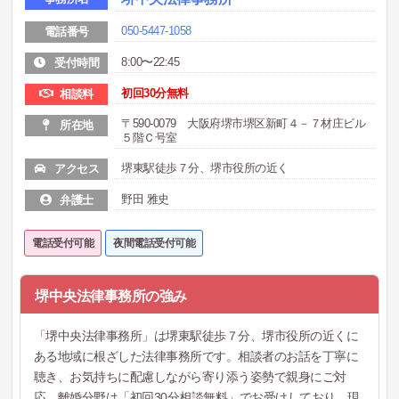
050-5447-1058
電話番号
8:00〜22:45
受付時間
初回30分無料
相談料
〒590-0079 大阪府堺市堺区新町４－７材庄ビル
所在地
５階Ｃ号室
堺東駅徒歩７分、堺市役所の近く
アクセス
野田 雅史
弁護士
電話受付可能
夜間電話受付可能
堺中央法律事務所の強み
「堺中央法律事務所」は堺東駅徒歩７分、堺市役所の近くに
ある地域に根ざした法律事務所です。相談者のお話を丁寧に
聴き、お気持ちに配慮しながら寄り添う姿勢で親身にご対
応。離婚分野は「初回30分相談無料」でお受けしており、現