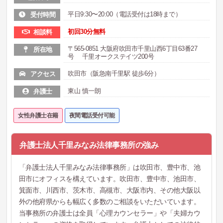
平日9:30〜20:00（電話受付は18時まで）
受付時間
初回30分無料
相談料
〒565-0851 大阪府吹田市千里山西6丁目63番27
所在地
号 千里オークステイツ200号
吹田市（阪急南千里駅 徒歩6分）
アクセス
東山 慎一朗
弁護士
女性弁護士在籍
夜間電話受付可能
弁護士法人千里みなみ法律事務所の強み
「弁護士法人千里みなみ法律事務所」は吹田市、豊中市、池
田市にオフィスを構えています。吹田市、豊中市、池田市、
箕面市、川西市、茨木市、高槻市、大阪市内、その他大阪以
外の他府県からも幅広く多数のご相談をいただいています。
当事務所の弁護士は全員「心理カウンセラー」や「夫婦カウ