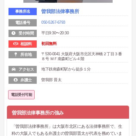
曽我部法律事務所
事務所名
050-5267-6793
電話番号
平日9:30〜20:30
受付時間
初回無料
相談料
〒530-0041 大阪府大阪市北区天神橋２丁目３番
所在地
８号 ＭＦ南森町ビル４階
地下鉄南森町駅から徒歩１分
アクセス
曽我部 晋太
弁護士
電話受付可能
曽我部法律事務所の強み
「曽我部法律事務所」は大阪市北区にある法律事務所で、生
粋の大阪人でもある弁護士の曽我部晋太が代表を務めていま