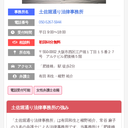
土佐堀通り法律事務所
事務所名
050-5267-5944
電話番号
平日 9:00〜18:00
受付時間
初回60分無料
相談料
〒550-0002 大阪市西区江戸堀１丁目１５番２７
所在地
号 アルテビル肥後橋５階
「肥後橋」 駅 徒歩2分
アクセス
有田 和生・權野 裕介
弁護士
電話受付可能
女性弁護士在籍
土佐堀通り法律事務所の強み
「土佐堀通り法律事務所」は有田和生と權野裕介、常谷 麻子
の３名の弁護士による法律事務所です。当事務所は「肥後橋