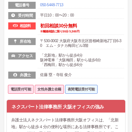
050-5448-7713
電話番号
平日10：00〜20：00
受付時間
初回相談30分無料
相談料
※離婚相談に限り30分 5,500円
〒530-0002 大阪府大阪市北区曾根崎新地2丁目6-3
所在地
0 エム・タナカ梅田ビル3階
「北新地」駅から徒歩4分
アクセス
阪神電車「大阪梅田」駅から徒歩6分
「西梅田」駅から徒歩6分
佐藤 塁・寺垣 俊介
弁護士
電話受付可能
女性弁護士在籍
夜間電話受付可能
ネクスパート法律事務所 大阪オフィスの強み
弁護士法人ネクスパート法律事務所大阪オフィスは、「北新
地」駅から徒歩４分の便利な場所にある法律事務所です。こ