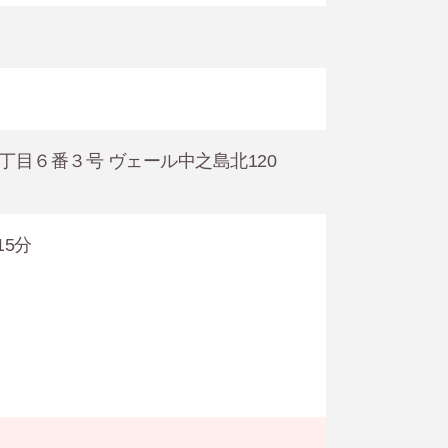
４丁目６番３号 ヴェール中之島北120
5分