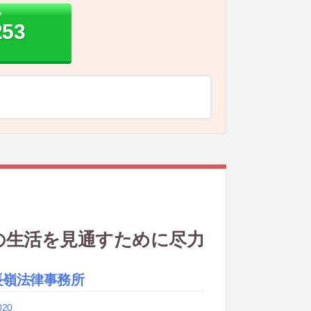
ク
253
の生活を見通すために尽力
長嶺法律事務所
020