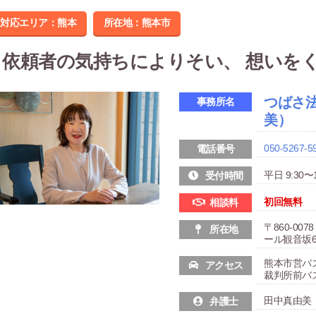
対応エリア：熊本
所在地：
熊本市
依頼者の気持ちによりそい、 想いを
つばさ
事務所名
美）
050-5267-5
電話番号
平日 9:30〜1
受付時間
初回無料
相談料
〒860-0
所在地
ール観音坂6
熊本市営バ
アクセス
裁判所前バ
田中真由美
弁護士