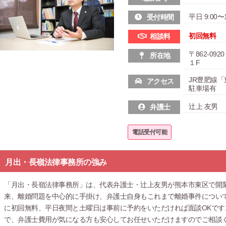
平日 9:00〜1
受付時間
初回無料
相談料
〒862-0
所在地
１F
JR豊肥線
アクセス
駐車場有
辻上 友男
弁護士
電話受付可能
月出・長嶺法律事務所の強み
「月出・長嶺法律事務所」は、代表弁護士・辻上友男が熊本市東区で開
来、離婚問題を中心的に手掛け、弁護士自身もこれまで離婚事件につい
に初回無料、平日夜間と土曜日は事前に予約をいただければ面談OKで
で、弁護士費用が気になる方も安心してお任せいただけますのでご相談