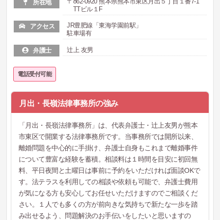
〒862-0920 熊本県熊本市東区月出５丁目１番7-1
所在地
TTビル１F
JR豊肥線「東海学園前駅」
アクセス
駐車場有
辻上 友男
弁護士
電話受付可能
月出・長嶺法律事務所の強み
「月出・長嶺法律事務所」は、代表弁護士・辻上友男が熊本
市東区で開業する法律事務所です。当事務所では開所以来、
離婚問題を中心的に手掛け、弁護士自身もこれまで離婚事件
について豊富な経験を蓄積。相談料は１時間を目安に初回無
料、平日夜間と土曜日は事前に予約をいただければ面談OKで
す。法テラスを利用しての相談や依頼も可能で、弁護士費用
が気になる方も安心してお任せいただけますのでご相談くだ
さい。１人でも多くの方が前向きな気持ちで新たな一歩を踏
み出せるよう、問題解決のお手伝いをしたいと思いますの