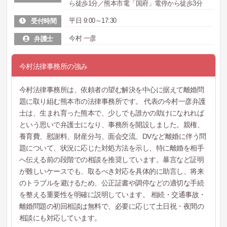
ら徒歩1分／熊本市電「国府」電停から徒歩3分
平日 9:00～17:30
受付時間
今村 一彦
弁護士
今村法律事務所の強み
今村法律事務所は、依頼者の望む解決を中心に据えて離婚問
題に取り組む熊本市の法律事務所です。 代表の今村一彦弁護
士は、生まれ育った熊本で、少しでも誰かの助けになれれば
という思いで弁護士になり、事務所を開設しました。親権、
養育費、慰謝料、財産分与、面会交流、DVなど離婚に伴う問
題について、状況に応じた対処方法を示し、特に離婚を相手
へ伝える前の段階での相談を推奨しています。暴言など証明
が難しいケースでも、取るべき対応を具体的に助言し、将来
のトラブルを避けるため、公正証書や調停などの適切な手続
を整える重要性を明確に説明しています。 相続・交通事故・
離婚問題の初回相談は無料で、必要に応じて土日祝・夜間の
相談にも対応しています。