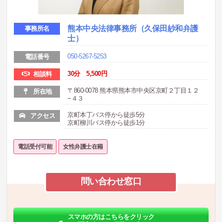
熊本中央法律事務所（久保田紗和弁護
事務所名
士）
050-5267-5253
電話番号
30分 5,500円
相談料
〒860-0078 熊本県熊本市中央区京町２丁目１２
所在地
−４３
京町本丁バス停から徒歩5分
アクセス
京町柳川バス停から徒歩1分
電話受付可能
女性弁護士在籍
問い合わせ窓口
スマホの方はこちらをクリック