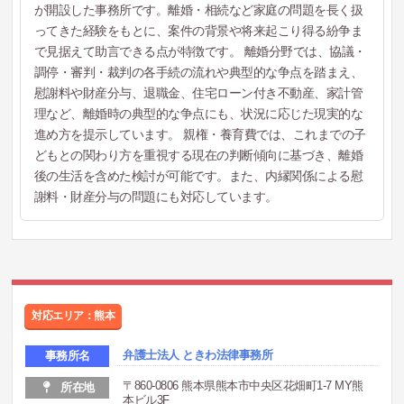
が開設した事務所です。離婚・相続など家庭の問題を長く扱
ってきた経験をもとに、案件の背景や将来起こり得る紛争ま
で見据えて助言できる点が特徴です。 離婚分野では、協議・
調停・審判・裁判の各手続の流れや典型的な争点を踏まえ、
慰謝料や財産分与、退職金、住宅ローン付き不動産、家計管
理など、離婚時の典型的な争点にも、状況に応じた現実的な
進め方を提示しています。 親権・養育費では、これまでの子
どもとの関わり方を重視する現在の判断傾向に基づき、離婚
後の生活を含めた検討が可能です。また、内縁関係による慰
謝料・財産分与の問題にも対応しています。
対応エリア：熊本
弁護士法人 ときわ法律事務所
事務所名
〒860-0806 熊本県熊本市中央区花畑町1-7 MY熊
所在地
本ビル3F