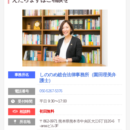
しののめ総合法律事務所（園田理美弁
事務所名
護士）
050-5267-5376
電話番号
平日 9:30〜17:00
受付時間
初回無料
相談料
〒862-0971 熊本県熊本市中央区大江6丁目20‐6 T
所在地
-areaビル3F