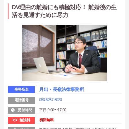
DV理由の離婚にも積極対応！ 離婚後の生
活を見通すために尽力
月出・長嶺法律事務所
事務所名
050-5267-6020
電話番号
平日 9:00〜17:00
受付時間
初回無料
相談料