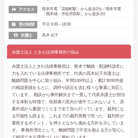
熊本市電「花畑町駅」から徒歩2分／熊本市電
アクセス
「熊本城・市役所前駅」から徒歩2分
平日 9:00～18:00
受付時間
髙木 紀子
弁護士
弁護士法人 ときわ法律事務所の強み
弁護士法人ときわ法律事務所は、熊本で離婚・慰謝料請求に
力を入れている法律事務所です。代表の髙木紀子弁護士は、
離婚問題を中心に取り組み、年間100件以上・累計3000件超
の相談実績をもとに、調停や訴訟を含む様々な事案に対応し
ています。 相談から事件解決まで一貫して代表弁護士が担当
する体制も特徴で、依頼者の意向が途中でぶれないよう、原
案作成から書面づくりまで全て自ら行っています。裁判にな
る可能性も踏まえ、これまでの裁判実務で培った「裁判所が
重視するポイント」を押さえながら進める方針を示していま
す。 事務所理念として、離婚問題で不安を抱える方が安心し
て相談できる環境づくりに努めています。