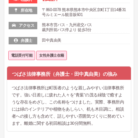
〒860-0078 熊本県熊本市中央区京町1丁目14番31
所在地
号ルミエール観音坂601
熊本市営バス・九州産交バス
アクセス
裁判所前バス停より 徒歩3分
田中真由美
弁護士
電話受付可能
女性弁護士在籍
つばさ法律事務所（弁護士・田中真由美）の強み
つばさ法律事務所は町医者のような親しみやすい法律事務所
です。強い日差しに疲れた人々を“青葉”の茂る緑陰で癒すよ
うな存在をめざし、この名称をつけました。実際、事務所内
には緑のインテリアや植物をあしらい、机も木目調に。相談
者への接し方も含めて、話しやすい雰囲気づくりに努めてい
ます。離婚に関する初回相談は30分間無料。