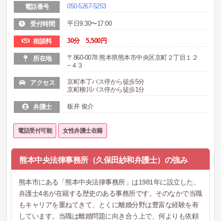
050-5267-5253
電話番号
平日9:30〜17:00
受付時間
30分 5,500円
相談料
〒860-0078 熊本県熊本市中央区京町２丁目１２
所在地
−４３
京町本丁バス停から徒歩5分
アクセス
京町柳川バス停から徒歩1分
板井 俊介
弁護士
電話受付可能
女性弁護士在籍
熊本中央法律事務所（久保田紗和弁護士）の強み
熊本市にある「熊本中央法律事務所」は1981年に設立した、
弁護士4名が在籍する歴史のある事務所です。そのなかで当職
もキャリアを重ねてきて、とくに離婚分野は豊富な経験を有
しています。当職は離婚問題に向き合う上で、何よりも依頼