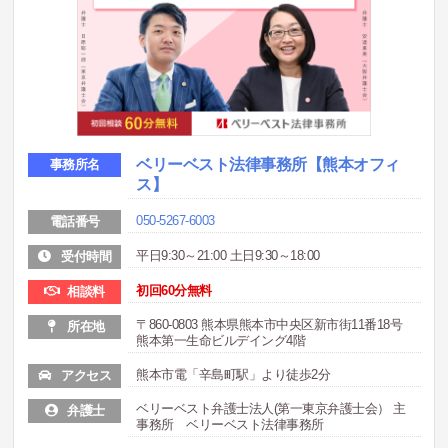
ベリーベスト法律事務所
【熊本オフィ
事務所名
ス】
050-5267-6003
電話番号
平日9:30～21:00 土日9:30～18:00
受付時間
初回60分無料
相談料
〒860-0803 熊本県熊本市中央区新市街11番18号
所在地
熊本第一生命ビルデイング4階
熊本市電「辛島町駅」より徒歩2分
アクセス
ベリーベスト弁護士法人(第一東京弁護士会） 主
弁護士
事務所 ベリーベスト法律事務所