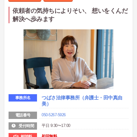
依頼者の気持ちによりそい、 想いをくんだ
解決へ歩みます
つばさ法律事務所（弁護士・田中真由
事務所名
美）
050-5267-5926
電話番号
平日 9:30〜17:00
受付時間
初回無料
相談料