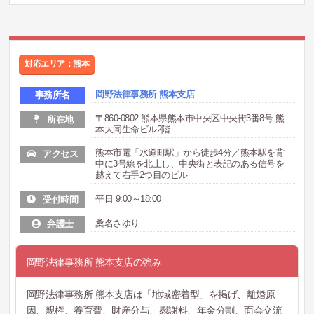
対応エリア：熊本
岡野法律事務所 熊本支店
事務所名
〒860-0802 熊本県熊本市中央区中央街3番8号 熊
所在地
本大同生命ビル2階
熊本市電「水道町駅」から徒歩4分／熊本駅を背
アクセス
中に3号線を北上し、中央街と表記のある信号を
越えて右手2つ目のビル
平日 9:00～18:00
受付時間
桑名さゆり
弁護士
岡野法律事務所 熊本支店の強み
岡野法律事務所 熊本支店は「地域密着型」を掲げ、離婚原
因、親権、養育費、財産分与、慰謝料、年金分割、面会交流