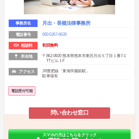
月出・長嶺法律事務所
事務所名
050-5267-6020
電話番号
初回無料
相談料
〒862-0920 熊本県熊本市東区月出５丁目１番7-1
所在地
TTビル１F
JR豊肥線「東海学園前駅」
アクセス
駐車場有
電話受付可能
問い合わせ窓口
スマホの方はこちらをクリック