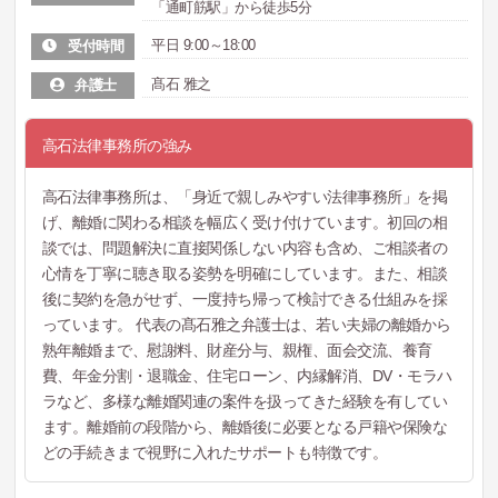
「通町筋駅」から徒歩5分
平日 9:00～18:00
受付時間
髙石 雅之
弁護士
高石法律事務所の強み
高石法律事務所は、「身近で親しみやすい法律事務所」を掲
げ、離婚に関わる相談を幅広く受け付けています。初回の相
談では、問題解決に直接関係しない内容も含め、ご相談者の
心情を丁寧に聴き取る姿勢を明確にしています。また、相談
後に契約を急がせず、一度持ち帰って検討できる仕組みを採
っています。 代表の髙石雅之弁護士は、若い夫婦の離婚から
熟年離婚まで、慰謝料、財産分与、親権、面会交流、養育
費、年金分割・退職金、住宅ローン、内縁解消、DV・モラハ
ラなど、多様な離婚関連の案件を扱ってきた経験を有してい
ます。離婚前の段階から、離婚後に必要となる戸籍や保険な
どの手続きまで視野に入れたサポートも特徴です。