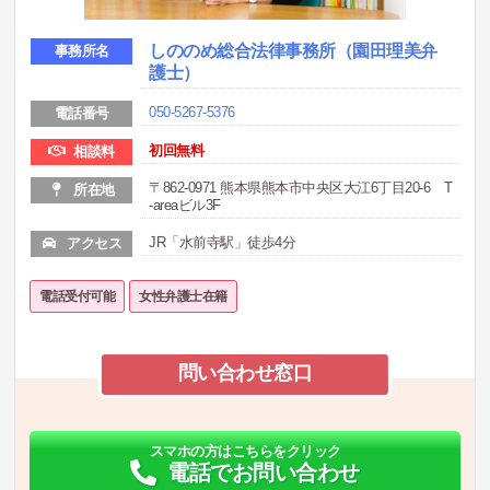
しののめ総合法律事務所（園田理美弁
事務所名
護士）
050-5267-5376
電話番号
初回無料
相談料
〒862-0971 熊本県熊本市中央区大江6丁目20‐6 T
所在地
-areaビル3F
JR「水前寺駅」徒歩4分
アクセス
電話受付可能
女性弁護士在籍
問い合わせ窓口
スマホの方はこちらをクリック
電話でお問い合わせ