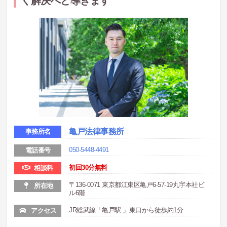
く解決へと導きます
亀戸法律事務所
事務所名
050-5448-4491
電話番号
初回30分無料
相談料
〒136-0071 東京都江東区亀戸6-57-19丸宇本社ビ
所在地
ル6階
JR総武線「亀戸駅 」東口から徒歩約1分
アクセス