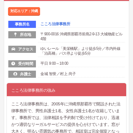
対応エリア：沖縄
こころ法律事務所
事務所名
〒900-0016 沖縄県那覇市前島2-9-13 大城物産ビル
所在地
4階
ゆいレール「美栄橋駅」より徒歩5分／市内外線
アクセス
「泊高橋」バス停より徒歩5分
平日 9:00～18:00
受付時間
金城 智誉／村上 尚子
弁護士
こころ法律事務所の強み
こころ法律事務所は、2005年に沖縄県那覇市で開設された法
律事務所で、男性弁護士1名、女性弁護士1名が在籍していま
す。事務所では、法律相談を予約制で受け付けており、迅速
かつ適切なリーガルサービスの提供を心がけています。窓が
大きく、明るい雰囲気の事務所で、相談室は完全個室となっ