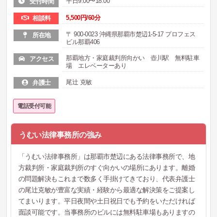
平日9:00〜18:00
受付時間
5,500円/60分
相談料
〒 900-0023 沖縄県那覇市楚辺1-5-17 プロフェス
所在地
ビル那覇406
那覇地方・家庭裁判所向かい 壺川駅 無料駐車
アクセス
場 エレベーターあり
尾辻 克敏
弁護士
電話受付可能
うむい法律事務所の強み
「うむい法律事務所」は那覇市楚辺にある法律事務所で、地
方裁判所・家庭裁判所のすぐ向かいの場所にあります。離婚
の問題解決もこれまで数多く手掛けてきており、代表弁護士
の尾辻克敏が豊富な実績・経験から最適な解決策をご提案し
てまいります。平日夜間や土日祝日でも予約をいただければ
面談可能です。当事務所のビルには無料駐車場もありますの