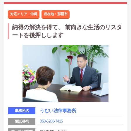
対応エリア：沖縄
所在地：
那覇市
納得の解決を得て、 前向きな生活のリスタ
ートを後押しします
うむい法律事務所
事務所名
050-5268-7415
電話番号