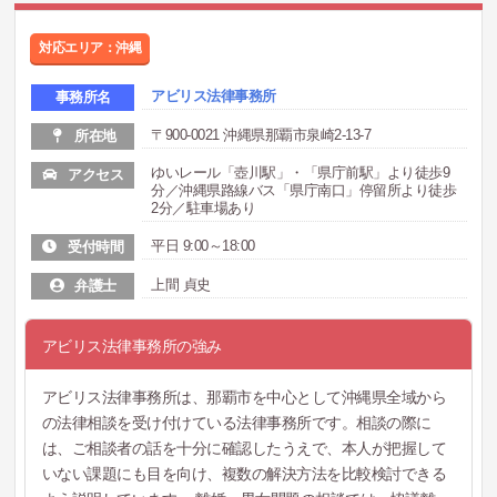
対応エリア：沖縄
アビリス法律事務所
事務所名
〒900-0021 沖縄県那覇市泉崎2-13-7
所在地
ゆいレール「壺川駅」・「県庁前駅」より徒歩9
アクセス
分／沖縄県路線バス「県庁南口」停留所より徒歩
2分／駐車場あり
平日 9:00～18:00
受付時間
上間 貞史
弁護士
アビリス法律事務所の強み
アビリス法律事務所は、那覇市を中心として沖縄県全域から
の法律相談を受け付けている法律事務所です。相談の際に
は、ご相談者の話を十分に確認したうえで、本人が把握して
いない課題にも目を向け、複数の解決方法を比較検討できる