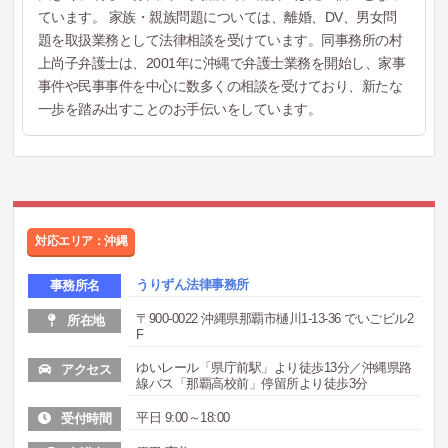
ています。 家族・親族問題については、離婚、DV、男女問
題を取扱業務として法律相談を受けています。同事務所の村
上尚子弁護士は、2001年に沖縄で弁護士業務を開始し、家事
事件や民事事件を中心に数多くの相談を受けており、新たな
一歩を踏み出すことのお手伝いをしています。
対応エリア：沖縄
うりずん法律事務所
事務所名
〒900-0022 沖縄県那覇市樋川1-13-36 でいごビル2
所在地
F
ゆいレール「県庁前駅」より徒歩13分／沖縄県路
アクセス
線バス「那覇高校前」停留所より徒歩3分
平日 9:00～18:00
受付時間