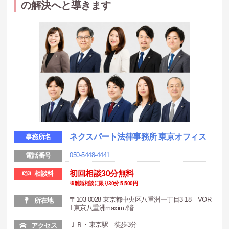
の解決へと導きます
ネクスパート法律事務所 東京オフィス
事務所名
050-5448-4441
電話番号
初回相談30分無料
相談料
※離婚相談に限り30分 5,500円
〒103-0028 東京都中央区八重洲一丁目3-18 VOR
所在地
T東京八重洲maxim7階
ＪＲ・東京駅 徒歩3分
アクセス