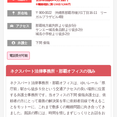
※離婚相談に限り30分 5,500円
〒900-0022 沖縄県那覇市樋川1丁目16-11 リー
所在地
ガルプラザビル4階
那覇地方裁判所より徒歩5分
アクセス
サンエー城岳食品館より徒歩2分
城岳小学校より徒歩2分
下間 俊哉
弁護士
電話受付可能
ネクスパート法律事務所・那覇オフィスの強み
ネクスパート法律事務所・那覇オフィスは、ゆいレール「県
庁前」駅から徒歩５分という交通アクセスの良い場所に位置
する弁護士事務所です。当オフィスの下間 俊哉弁護士は、依
頼者の方にとって最善の解決策を常に依頼者目線で考えるこ
とをモットーに、これまで数多くの離婚問題に向き合ってき
ました。面談の際には、時間を惜しまずじっくりとお話をお