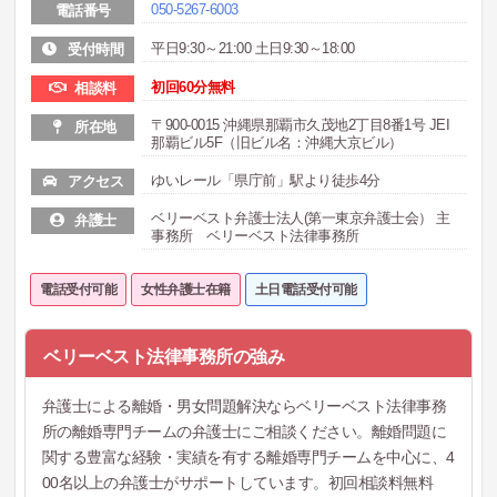
050-5267-6003
電話番号
平日9:30～21:00 土日9:30～18:00
受付時間
初回60分無料
相談料
〒900‐0015 沖縄県那覇市久茂地2丁目8番1号 JEI
所在地
那覇ビル5F（旧ビル名：沖縄大京ビル）
ゆいレール「県庁前」駅より徒歩4分
アクセス
ベリーベスト弁護士法人(第一東京弁護士会） 主
弁護士
事務所 ベリーベスト法律事務所
電話受付可能
女性弁護士在籍
土日電話受付可能
ベリーベスト法律事務所の強み
弁護士による離婚・男女問題解決ならベリーベスト法律事務
所の離婚専門チームの弁護士にご相談ください。離婚問題に
関する豊富な経験・実績を有する離婚専門チームを中心に、4
00名以上の弁護士がサポートしています。初回相談料無料