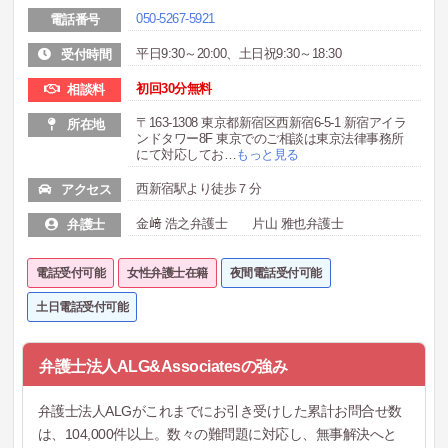
050-5267-5921
電話番号
平日9:30～20:00、土日祝9:30～18:30
受付時間
初回30分無料
相談料
〒163-1308 東京都新宿区西新宿6-5-1 新宿アイラ
所在地
ンドタワー8F 東京でのご相談は東京法律事務所
にて対応してお
…
もっと見る
西新宿駅より徒歩７分
アクセス
金﨑 浩之弁護士 片山 雅也弁護士
弁護士
電話受付可能
女性弁護士在籍
夜間電話受付可能
土日電話受付可能
弁護士法人ALG&Associatesの強み
弁護士法人ALGがこれまでにお引き受けした累計お問合せ数
は、104,000件以上。数々の難問題に対応し、無事解決へと