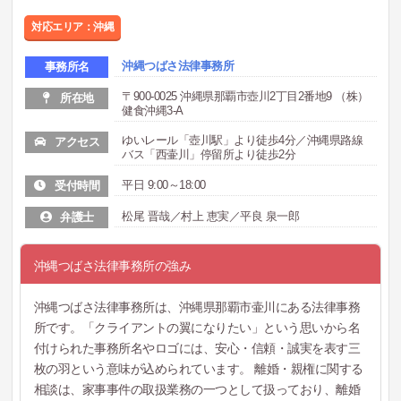
対応エリア：沖縄
沖縄つばさ法律事務所
事務所名
〒900-0025 沖縄県那覇市壺川2丁目2番地9 （株）
所在地
健食沖縄3-A
ゆいレール「壺川駅」より徒歩4分／沖縄県路線
アクセス
バス「西壷川」停留所より徒歩2分
平日 9:00～18:00
受付時間
松尾 晋哉／村上 恵実／平良 泉一郎
弁護士
沖縄つばさ法律事務所の強み
沖縄つばさ法律事務所は、沖縄県那覇市壷川にある法律事務
所です。「クライアントの翼になりたい」という思いから名
付けられた事務所名やロゴには、安心・信頼・誠実を表す三
枚の羽という意味が込められています。 離婚・親権に関する
相談は、家事事件の取扱業務の一つとして扱っており、離婚