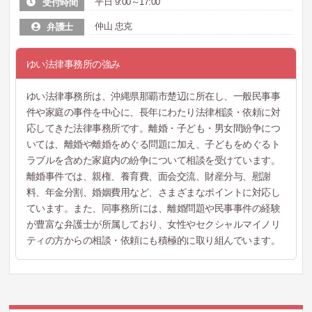
平日 9:00～17:00
受付時間
仲山 忠克
弁護士
ゆい法律事務所の強み
ゆい法律事務所は、沖縄県那覇市楚辺に所在し、一般民事事
件や家庭の事件を中心に、長年にわたり法律相談・依頼に対
応してきた法律事務所です。離婚・子ども・男女間紛争につ
いては、離婚や離婚をめぐる問題に加え、子どもをめぐるト
ラブルを含めた家庭内の紛争について相談を受けています。
離婚事件では、親権、養育費、面会交流、財産分与、慰謝
料、年金分割、婚姻費用など、さまざまなポイントに対応し
ています。また、同事務所には、離婚問題や民事事件の経験
が豊富な弁護士が所属しており、女性やセクシャルマイノリ
ティの方からの相談・依頼にも積極的に取り組んでいます。