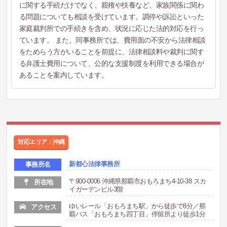
に関する手続だけでなく、親権や扶養など、家族関係に関わ
る問題についても相談を受けています。調停や訴訟といった
家庭裁判所での手続きを含め、状況に応じた法的対応を行っ
ています。 また、同事務所では、費用面の不安から法律相談
をためらう方がいることを前提に、法律相談料や裁判に関す
る弁護士費用について、公的な支援制度を利用できる場合が
あることを案内しています。
対応エリア：沖縄
新都心法律事務所
事務所名
〒900-0006 沖縄県那覇市おもろまち4-10-38 スカ
所在地
イガーデンビル3階
ゆいレール「おもろまち駅」から徒歩で8分／那
アクセス
覇バス「おもろまち四丁目」停留所より徒歩1分