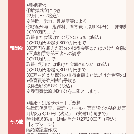
●離婚請求
①離婚成立につき
22万円〜（税込）
※時間、労力、難易度等による
②財産分与、慰謝料、養育費（原則3年分）、婚姻費用
(a)300万円まで
取得または退けた金額の17.6％（税込）
(b)300万円を超え3000万円まで
報酬金
300万円を超えた部分の取得金額または退けた金額の1
●不貞相手等第三者への請求
(a)300万円まで
取得金額または退けた金額の17.6%（税込）
(b)300万円を超え3000万円まで
300万を超えた部分の取得金額または退けた金額の11
●養育費等強制執行手続き
取得金額の8.8%（税込）
※養育費は原則3年分を上限とします。
●離婚・別居サポート手数料
法律関係調査、電話・メール・実面談での法的助言
月額3万3,000円（税込）（実働1時間まで）
時間超過追加 1時間当たり2万2,000円（税込）
その他
【オプション】
離婚協議書作成