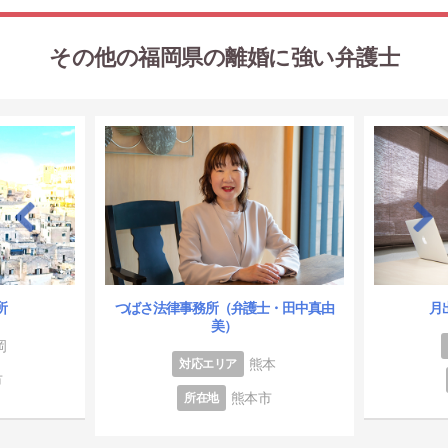
その他の福岡県の離婚に強い弁護士
所
つばさ法律事務所（弁護士・田中真由
月
美）
岡
熊本
対応エリア
市
熊本市
所在地