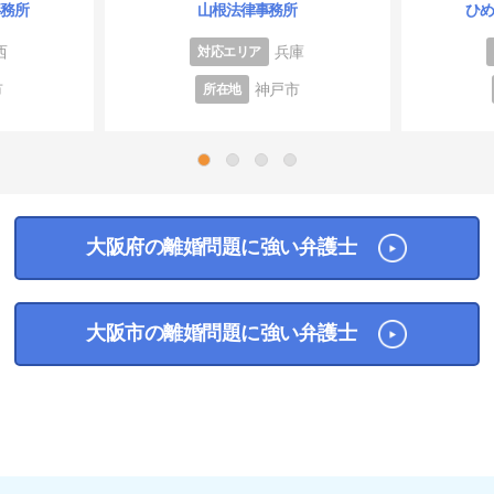
事務所
山根法律事務所
ひ
西
兵庫
対応エリア
市
神戸市
所在地
1
2
3
4
大阪府の離婚問題に強い弁護士
大阪市の離婚問題に強い弁護士