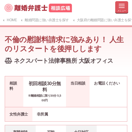
HOME
離婚問題に強い弁護士を探す
大阪府の離婚問題に強い弁護士を探
不倫の慰謝料請求に強みあり！ 人生
のリスタートを後押しします
ネクスパート法律事務所 大阪オフィス
相談
初回相談30分無
当日相談
お電話ください
料
料
※離婚相談に限り30分 5,5
00円
女性弁護士
非所属
-