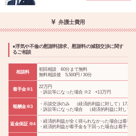
弁護士費用
●浮気や不倫の慰謝料請求、慰謝料の減額交渉に関す
るご相談
初回相談 60分まで無料
相談料
無料相談後 5,500円 / 30分
22万円
着手金※1
・訴訟等になった場合 ※2 +11万円
・示談交渉のみ （経済的利益に対して）17.6％
報酬金※3
・訴訟等になった場合 （経済的利益に対して）
・経済的利益が全く得られなかった場合は着手金
返金保証 ※4
・経済的利益が着手金を下回った場合は着手金の