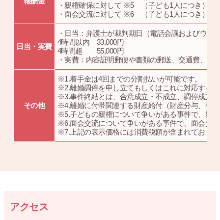
報酬金
・親権確保に対して ※5 （子ども1人につき）33
・面会交流に対して ※6 （子ども1人につき）16.
・日当：弁護士が裁判期日（電話会議およびウェ
4時間以内 33,000円
日当・実費
4時間超 55,000円
・実費：内容証明郵便や書類の郵送、交通費、相
※1.着手金は4回までの分割払いが可能です。
※2.離婚調停を申し立てもしくはこれに対応する
※3.事件終結とは、合意成立・不成立、調停成立
その他
※4.離婚に付帯関連する財産給付（財産分与、養
※5.子どもの親権について争いがある事件で、親
※6.面会交流について争いがある事件で、面会交
※7.上記の表示価格には消費税額が含まれており
アクセス