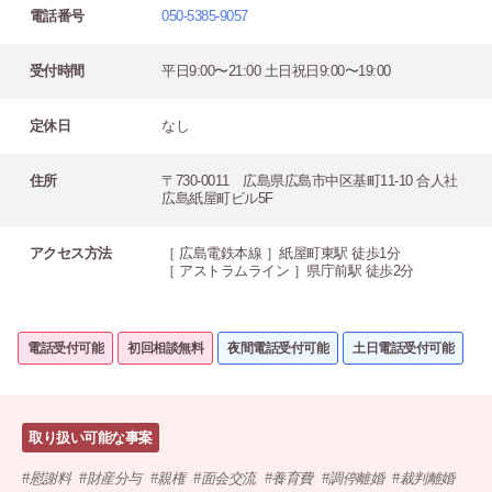
電話番号
050-5385-9057
受付時間
平日9:00〜21:00 土日祝日9:00〜19:00
定休日
なし
住所
〒730-0011 広島県広島市中区基町11-10 合人社
広島紙屋町ビル5F
アクセス方法
［ 広島電鉄本線 ］紙屋町東駅 徒歩1分
［ アストラムライン ］県庁前駅 徒歩2分
電話受付可能
初回相談無料
夜間電話受付可能
土日電話受付可能
取り扱い可能な事案
慰謝料
財産分与
親権
面会交流
養育費
調停離婚
裁判離婚