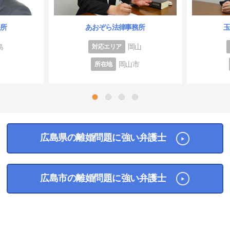
務所
あおぞら法律事務所
島
岡山
対応エリア
岡山市
所在地
1
2
3
4
広島県の離婚問題に強い弁護士
広島市の離婚問題に強い弁護士