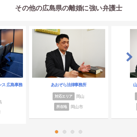
その他の広島県の離婚に強い弁護士
ス 広島事務
あおぞら法律事務所
岡山
対応エリア
島
岡山市
所在地
市
1
2
3
4