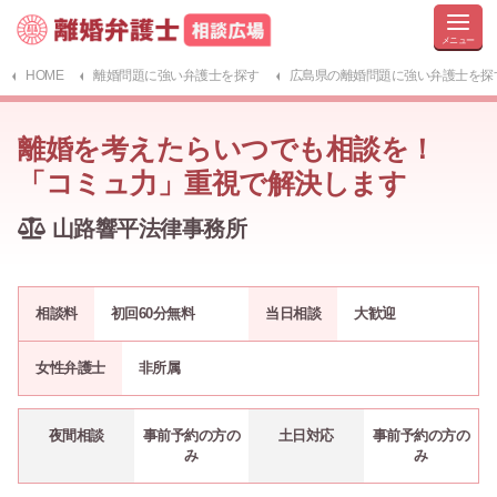
HOME
離婚問題に強い弁護士を探す
広島県の離婚問題に強い弁護士を探
離婚を考えたらいつでも相談を！
「コミュ力」重視で解決します
山路響平法律事務所
相談料
初回60分無料
当日相談
大歓迎
女性弁護士
非所属
夜間相談
事前予約の方の
土日対応
事前予約の方の
み
み