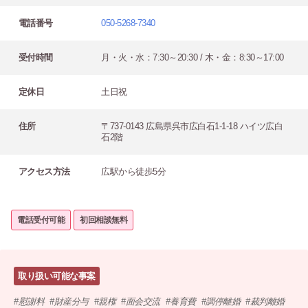
電話番号
050-5268-7340
受付時間
月・火・水：7:30～20:30 / 木・金：8:30～17:00
定休日
土日祝
住所
〒737-0143 広島県呉市広白石1-1-18 ハイツ広白
石2階
アクセス方法
広駅から徒歩5分
電話受付可能
初回相談無料
取り扱い可能な事案
慰謝料
財産分与
親権
面会交流
養育費
調停離婚
裁判離婚