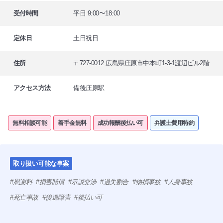
受付時間
平日 9:00〜18:00
定休日
土日祝日
住所
〒727-0012 広島県庄原市中本町1-3-1渡辺ビル2階
アクセス方法
備後庄原駅
無料相談可能
着手金無料
成功報酬後払い可
弁護士費用特約
取り扱い可能な事案
慰謝料
損害賠償
示談交渉
過失割合
物損事故
人身事故
死亡事故
後遺障害
後払い可