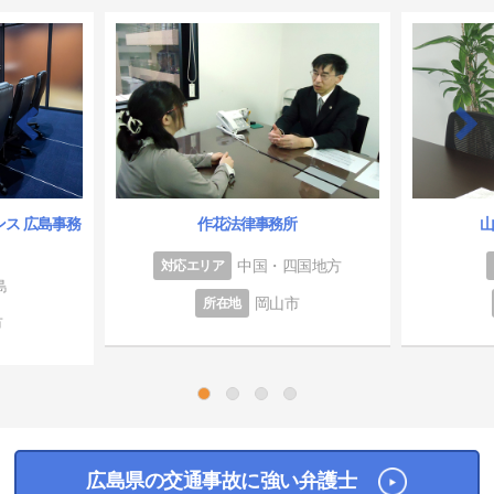
ス 広島事務
作花法律事務所
中国・四国地方
対応エリア
島
岡山市
所在地
市
1
2
3
4
広島県の交通事故に強い弁護士