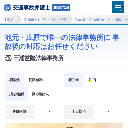
HOME
交通事故に強い弁護士一覧
広島県の交通事故に強い弁護士
地元・庄原で唯一の法律事務所に 事
故後の対応はお任せください
三浦益隆法律事務所
0
相談料
初回無料
着手金
円
成功報酬
回収額
から
-
-
夜間相談
土日対応