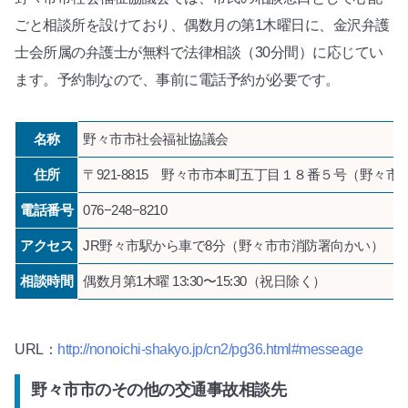
ごと相談所を設けており、偶数月の第1木曜日に、金沢弁護
士会所属の弁護士が無料で法律相談（30分間）に応じてい
ます。予約制なので、事前に電話予約が必要です。
名称
野々市市社会福祉協議会
住所
〒921-8815 野々市市本町五丁目１８番５号（野々
電話番号
076−248−8210
アクセス
JR野々市駅から車で8分（野々市市消防署向かい）
相談時間
偶数月第1木曜 13:30〜15:30（祝日除く）
URL：
http://nonoichi-shakyo.jp/cn2/pg36.html#messeage
野々市市のその他の交通事故相談先