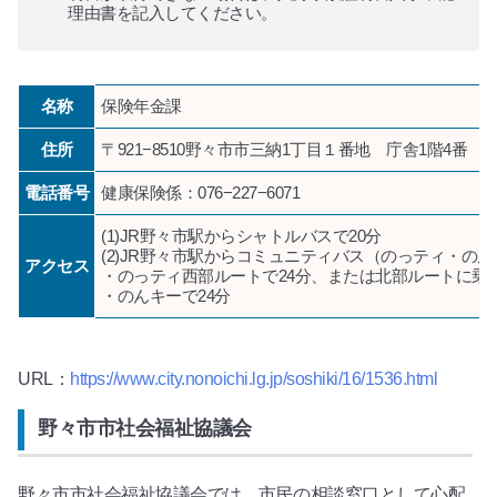
理由書を記入してください。
名称
保険年金課
住所
〒921−8510野々市市三納1丁目１番地 庁舎1階4番
電話番号
健康保険係：076−227−6071
(1)JR野々市駅からシャトルバスで20分
(2)JR野々市駅からコミュニティバス（のっティ・の
アクセス
・のっティ西部ルートで24分、または北部ルートに乗
・のんキーで24分
URL：
https://www.city.nonoichi.lg.jp/soshiki/16/1536.html
野々市市社会福祉協議会
野々市市社会福祉協議会では、市民の相談窓口として心配