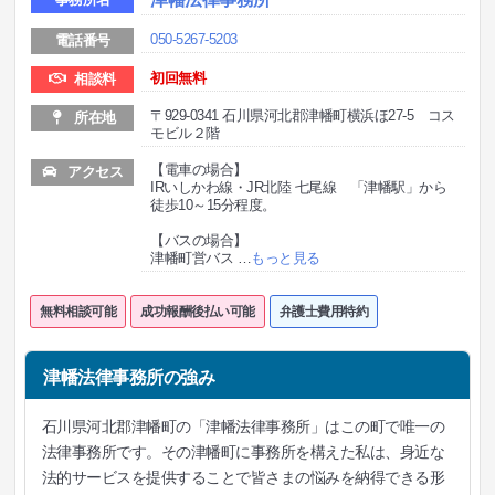
050-5267-5203
電話番号
初回無料
相談料
〒929-0341 石川県河北郡津幡町横浜ほ27-5 コス
所在地
モビル２階
【電車の場合】
アクセス
IRいしかわ線・JR北陸 七尾線 「津幡駅」から
徒歩10～15分程度。
【バスの場合】
津幡町営バス
…
もっと見る
無料相談可能
成功報酬後払い可能
弁護士費用特約
津幡法律事務所の強み
石川県河北郡津幡町の「津幡法律事務所」はこの町で唯一の
法律事務所です。その津幡町に事務所を構えた私は、身近な
法的サービスを提供することで皆さまの悩みを納得できる形