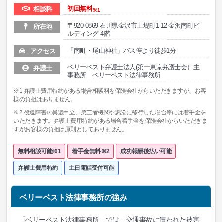
初回無料
相談料
※1
〒920-0869 石川県金沢市上堤町1-12 金沢南町ビ
所在地
ルディング 4階
「南町・尾山神社」バス停より徒歩1分
アクセス
ベリーベスト弁護士法人(第一東京弁護士会）主
弁護士
事務所 ベリーベスト法律事務所
※1 弁護士費用特約がある場合相談料を保険会社からいただきますが、お客
様の負担はありません。
※2 後遺障害の異議申立、第三者機関や訴訟に移行した場合等には着手金を
いただきます。弁護士費用特約がある場合着手金を保険会社からいただきま
すがお客様の負担は原則としてありません。
無料相談可能※1
着手金無料※2
成功報酬後払い可能
弁護士費用特約
土日電話受付可能
ベリーベスト法律事務所の強み
「ベリーベスト法律事務所」では、交通事故に遭われた被害