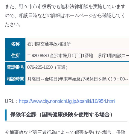
また、野々市市市役所でも無料法律相談を実施しています
ので、相談日時などの詳細はホームページから確認してく
ださい。
名称
石川県交通事故相談所
住所
〒920-8580 金沢市鞍月1丁目1番地 県庁1階相談コー
電話番号
076-225-1690（直通）
相談時間
月曜日～金曜日(年末年始及び祝休日を除く) 9：00～17
URL：
https://www.city.nonoichi.lg.jp/soshiki/10/954.html
保険年金課（国民健康保険を使用する場合）
交通事故など第三者行為によって傷害を受けた場合、保険