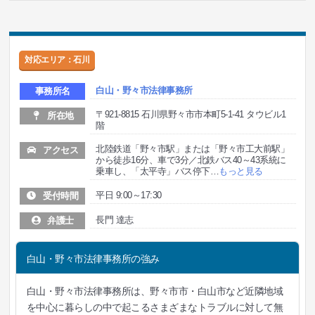
対応エリア：石川
白山・野々市法律事務所
事務所名
〒921-8815 石川県野々市市本町5-1-41 タウビル1
所在地
階
北陸鉄道「野々市駅」または「野々市工大前駅」
アクセス
から徒歩16分、車で3分／北鉄バス40～43系統に
乗車し、「太平寺」バス停下
…
もっと見る
平日 9:00～17:30
受付時間
長門 達志
弁護士
白山・野々市法律事務所の強み
白山・野々市法律事務所は、野々市市・白山市など近隣地域
を中心に暮らしの中で起こるさまざまなトラブルに対して無