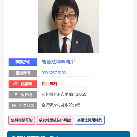
敦賀法律事務所
事務所名
050-5267-5103
電話番号
初回無料
相談料
石川県金沢市尾張町1-5-25
所在地
金沢駅から徒歩20分程
アクセス
無料相談可能
成功報酬後払い可能
弁護士費用特約