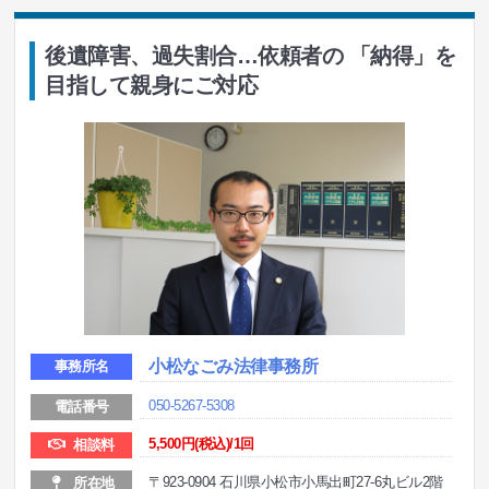
後遺障害、過失割合…依頼者の 「納得」を
目指して親身にご対応
小松なごみ法律事務所
事務所名
050-5267-5308
電話番号
5,500
円(税込)/1回
相談料
〒923-0904 石川県小松市小馬出町27-6丸ビル2階
所在地