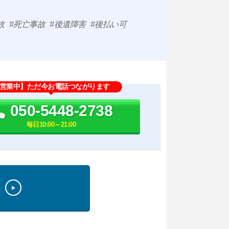
故
死亡事故
後遺障害
後払い可
営業中】ただ今お電話つながります
050-5448-2738
毎日10:00～21:00