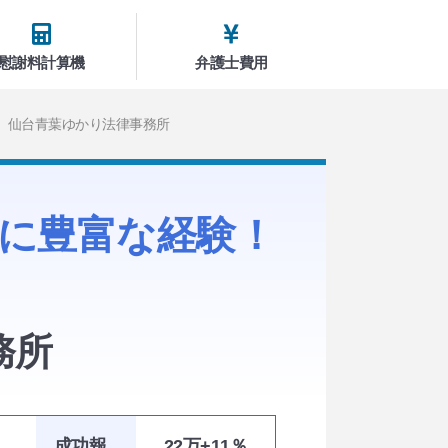
慰謝料計算機
弁護士費用
仙台青葉ゆかり法律事務所
に豊富な経験！
務所
成功報
22万+11％