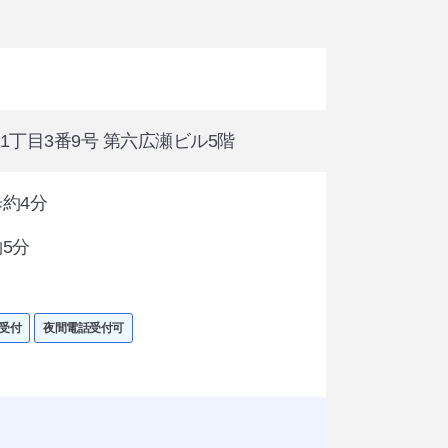
町1丁目3番9号 第六広瀬ビル5階
約4分
5分
受付
夜間電話受付可