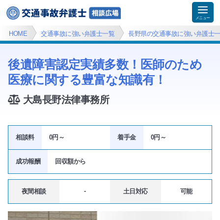
HOME
交通事故に強い弁護士一覧
長野県の交通事故に強い弁護士
後遺障害認定実績多数！医師のため
医療に関する豊富な知識有！
大島長野法律事務所
相談料
0円～
着手金
0円～
成功報酬
回収額
から
-
夜間相談
土日対応
可能