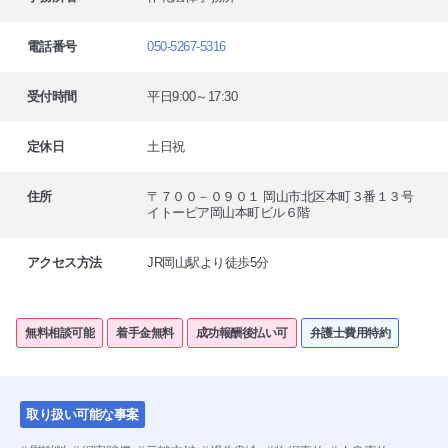
電話番号
050-5267-5316
受付時間
平日9:00～17:30
定休日
土日祝
住所
〒７００－０９０１ 岡山市北区本町３番１３号
イトーピア岡山本町ビル６階
アクセス方法
JR岡山駅より徒歩5分
無料相談可能
着手金無料
成功報酬後払い可
弁護士費用特約
取り扱い可能な事案