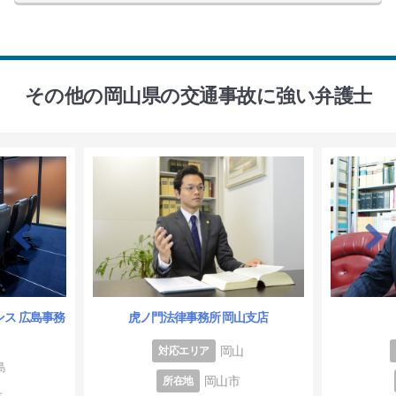
その他の岡山県の交通事故に強い弁護士
ス 広島事務
虎ノ門法律事務所 岡山支店
岡山
対応エリア
島
岡山市
所在地