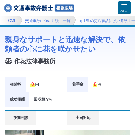
HOME
交通事故に強い弁護士一覧
岡山県の交通事故に強い弁護士
親身なサポートと迅速な解決で、依
頼者の心に花を咲かせたい
作花法律事務所
0
0
相談料
着手金
円
円
成功報酬
回収額
から
-
-
夜間相談
土日対応