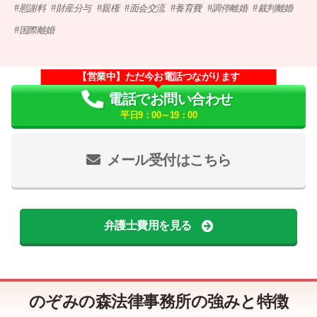
慰謝料
財産分与
親権
面会交流
養育費
調停離婚
裁判離婚
国際離婚
【営業中】ただ今お電話つながります
電話でお問い合わせ
平日9：00～19：00
メール受付はこちら
弁護士費用を見る
のぞみの森法律事務所の強みと特徴