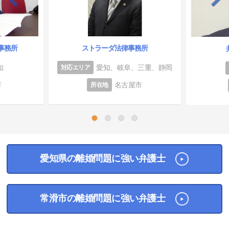
事務所
ストラーダ法律事務所
知
愛知、岐阜、三重、静岡
対応エリア
市
名古屋市
所在地
1
2
3
4
愛知県の離婚問題に強い弁護士
常滑市の離婚問題に強い弁護士