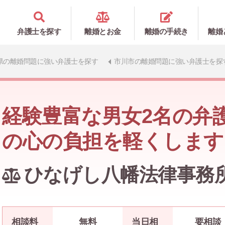
弁護士を探す
離婚とお金
離婚の手続き
離婚
県の離婚問題に強い弁護士を探す
市川市の離婚問題に強い弁護士を探
経験豊富な男女2名の弁
の心の負担を軽くします
ひなげし八幡法律事務
相談料
無料
当日相
要相談