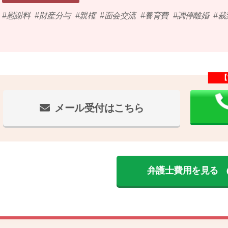
慰謝料
財産分与
親権
面会交流
養育費
調停離婚
裁
【
メール受付はこちら
弁護士費用を見る