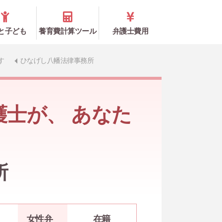
と子ども
養育費計算ツール
弁護士費用
す
ひなげし八幡法律事務所
護士が、 あなた
所
女性弁
在籍