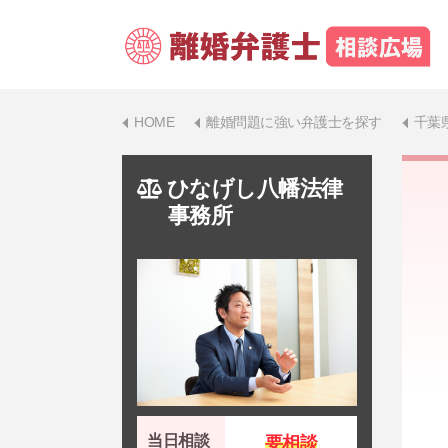
HOME
離婚問題に強い弁護士を探す
千葉
ひなげし八幡法律
事務所
当日相談
要相談