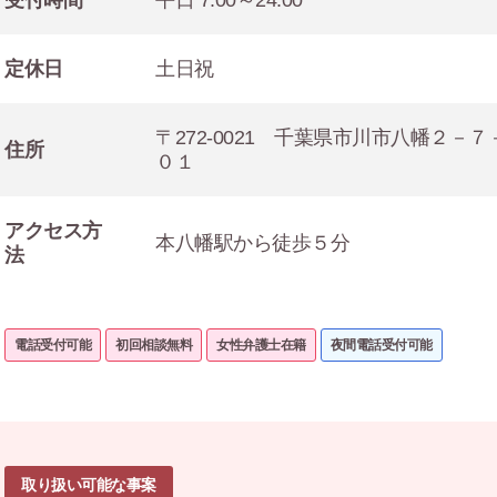
受付時間
平日 7:00～24:00
定休日
土日祝
〒272-0021 千葉県市川市八幡２－
住所
０１
アクセス方
本八幡駅から徒歩５分
法
電話受付可能
初回相談無料
女性弁護士在籍
夜間電話受付可能
取り扱い可能な事案