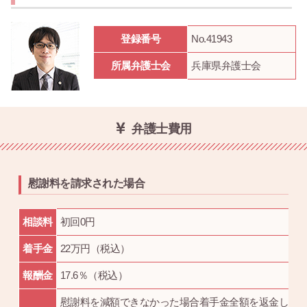
登録番号
No.41943
所属弁護士会
兵庫県弁護士会
弁護士費用
慰謝料を請求された場合
相談料
初回0円
着手金
22万円（税込）
報酬金
17.6％（税込）
慰謝料を減額できなかった場合着手金全額を返金しま