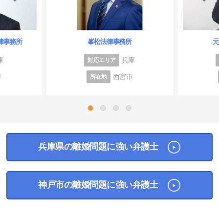
律事務所
峯松法律事務所
庫
兵庫
対応エリア
市
西宮市
所在地
1
2
3
4
兵庫県の離婚問題に強い弁護士
神戸市の離婚問題に強い弁護士