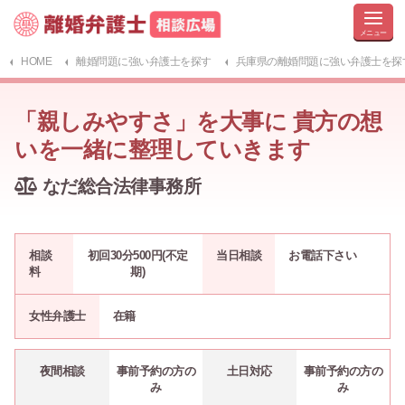
HOME
離婚問題に強い弁護士を探す
兵庫県の離婚問題に強い弁護士を探
「親しみやすさ」を大事に 貴方の想
いを一緒に整理していきます
なだ総合法律事務所
相談
初回30分500円(不定
当日相談
お電話下さい
料
期)
女性弁護士
在籍
夜間相談
事前予約の方の
土日対応
事前予約の方の
み
み