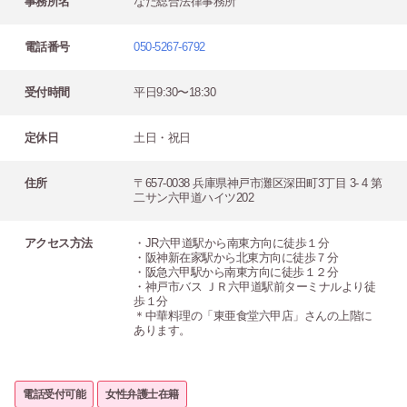
事務所名
なだ総合法律事務所
電話番号
050-5267-6792
受付時間
平日9:30〜18:30
定休日
土日・祝日
住所
〒657-0038 兵庫県神戸市灘区深田町3丁目 3- 4 第
二サン六甲道ハイツ202
アクセス方法
・JR六甲道駅から南東方向に徒歩１分
・阪神新在家駅から北東方向に徒歩７分
・阪急六甲駅から南東方向に徒歩１２分
・神戸市バス ＪＲ六甲道駅前ターミナルより徒
歩１分
＊中華料理の「東亜食堂六甲店」さんの上階に
あります。
電話受付可能
女性弁護士在籍