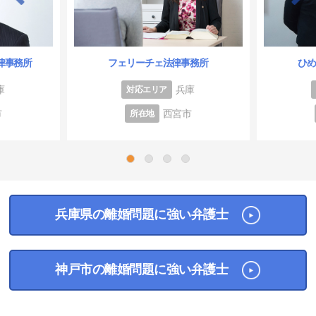
律事務所
フェリーチェ法律事務所
ひ
庫
兵庫
対応エリア
市
西宮市
所在地
1
2
3
4
兵庫県の離婚問題に強い弁護士
神戸市の離婚問題に強い弁護士