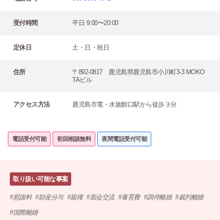
受付時間
平日 9:00〜20:00
定休日
土・日・祝日
住所
〒892-0817 鹿児島県鹿児島市小川町3-3 MOKO
TAビル
アクセス方法
鹿児島市電・水族館口駅から徒歩３分
電話受付可能
初回相談無料
夜間電話受付可能
取り扱い可能な事案
慰謝料
財産分与
親権
面会交流
養育費
調停離婚
裁判離婚
国際離婚