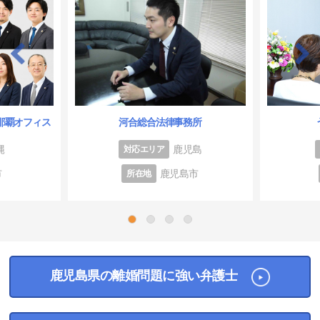
那覇オフィス
河合総合法律事務所
縄
鹿児島
対応エリア
市
鹿児島市
所在地
1
2
3
4
鹿児島県の離婚問題に強い弁護士