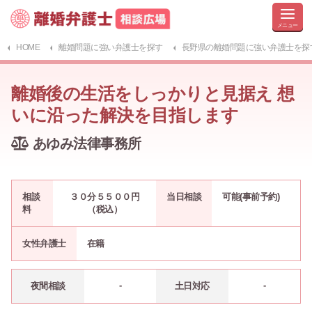
HOME
離婚問題に強い弁護士を探す
長野県の離婚問題に強い弁護士を探
離婚後の生活をしっかりと見据え 想
いに沿った解決を目指します
あゆみ法律事務所
相談
３０分５５００円
当日相談
可能(事前予約)
料
（税込）
女性弁護士
在籍
-
-
夜間相談
土日対応