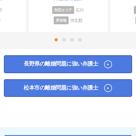
野
石川
対応エリア
市
河北郡
所在地
1
2
3
4
長野県の離婚問題に強い弁護士
松本市の離婚問題に強い弁護士