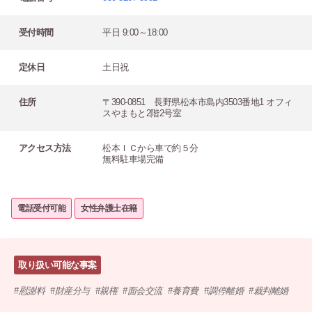
受付時間
平日 9:00～18:00
定休日
土日祝
住所
〒390-0851 長野県松本市島内3503番地1 オフィ
スやまもと2階2号室
アクセス方法
松本ＩＣから車で約５分
無料駐車場完備
電話受付可能
女性弁護士在籍
取り扱い可能な事案
慰謝料
財産分与
親権
面会交流
養育費
調停離婚
裁判離婚