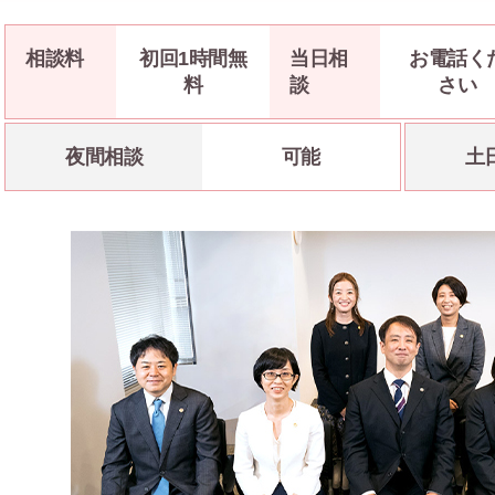
相談料
初回1時間無
当日相
お電話く
料
談
さい
夜間相談
可能
土