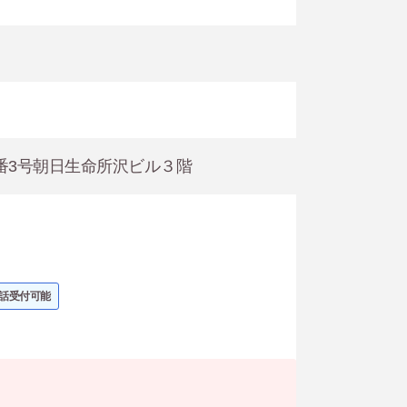
14番3号朝日生命所沢ビル３階
話受付可能