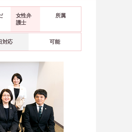
だ
女性弁
所属
護士
日対応
可能