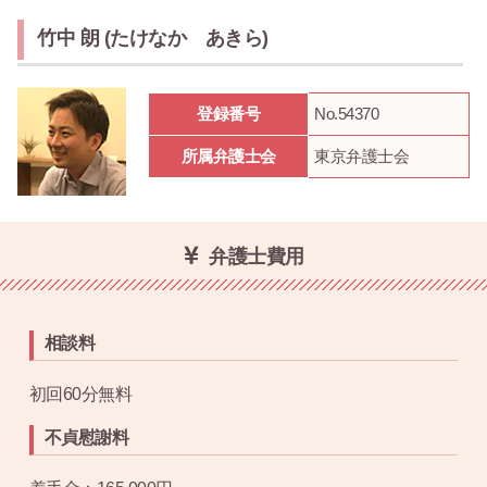
竹中 朗 (たけなか あきら)
登録番号
No.54370
所属弁護士会
東京弁護士会
弁護士費用
相談料
初回60分無料
不貞慰謝料