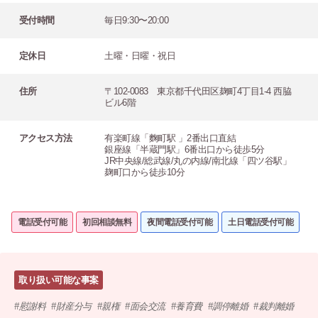
受付時間
毎日9:30〜20:00
定休日
土曜・日曜・祝日
住所
〒102-0083 東京都千代田区麹町4丁目1-4 西脇
ビル6階
アクセス方法
有楽町線「麴町駅 」2番出口直結
銀座線「半蔵門駅」6番出口から徒歩5分
JR中央線/総武線/丸の内線/南北線「四ツ谷駅」
麹町口から徒歩10分
電話受付可能
初回相談無料
夜間電話受付可能
土日電話受付可能
取り扱い可能な事案
慰謝料
財産分与
親権
面会交流
養育費
調停離婚
裁判離婚