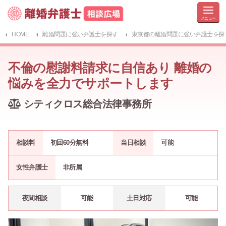
HOME
離婚問題に強い弁護士を探す
東京都の離婚問題に強い弁護士を探
不倫の慰謝料請求に自信あり 離婚の
悩みを全力でサポートします
シティクロス総合法律事務所
相談料
初回60分無料
当日相談
可能
女性弁護士
非所属
夜間相談
可能
土日対応
可能