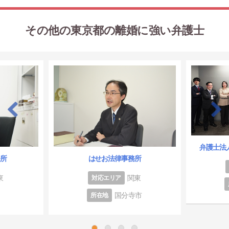
その他の東京都の離婚に強い弁護士
弁護士法
務所
はせお法律事務所
東
関東
対応エリア
国分寺市
所在地