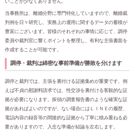
いことが少なくありません。
当事務所は、離婚分野に専門特化していますので、離婚裁
判例を日々研究し、実務上の運用に関するデータの蓄積が
豊富にございます。皆様のそれぞれの事情に応じて、調停
委員や裁判官に響くポイントを整理し、有利な主張書面を
作成することが可能です。
調停・裁判は綿密な事前準備が勝敗を分けます
調停と裁判では、主張を裏付ける証拠集めが重要です。例
えば不貞の慰謝料請求では、性交渉を裏付ける客観的な証
拠が必要になります。探偵の調査報告書のような確実な証
拠があればよいのですが、ない場合にはＬＩＮＥの履歴、
電話内容の録音等の間接的な証拠から丁寧に積み重ねる必
要がありますので、入念な準備が結論を左右します。