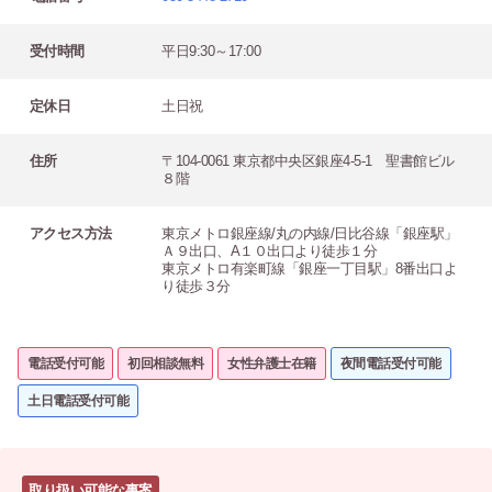
受付時間
平日9:30～17:00
定休日
土日祝
住所
〒104-0061 東京都中央区銀座4-5-1 聖書館ビル
８階
アクセス方法
東京メトロ銀座線/丸の内線/日比谷線「銀座駅」
Ａ９出口、A１０出口より徒歩１分
東京メトロ有楽町線「銀座一丁目駅」8番出口よ
り徒歩３分
電話受付可能
初回相談無料
女性弁護士在籍
夜間電話受付可能
土日電話受付可能
取り扱い可能な事案