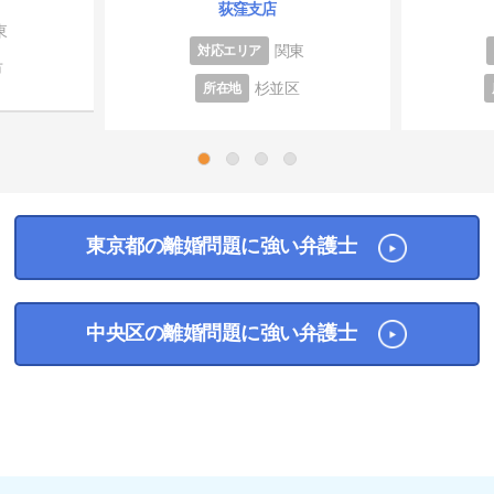
荻窪支店
東
関東
対応エリア
市
杉並区
所在地
1
2
3
4
東京都の離婚問題に強い弁護士
中央区の離婚問題に強い弁護士