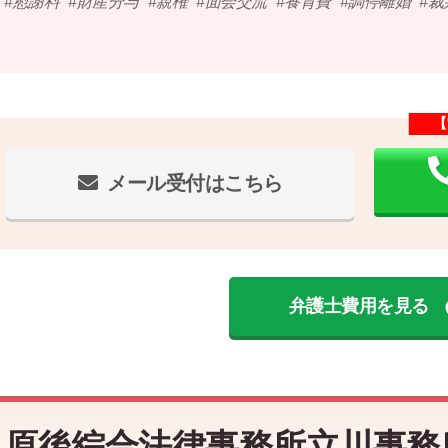
慰謝料
財産分与
親権
面会交流
養育費
調停離婚
裁
【
メール受付はこちら
弁護士費用を見る
原後綜合法律事務所立川事務