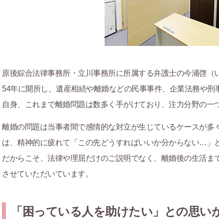
原後綜合法律事務所・立川事務所に所属する弁護士の今浦啓（い
54年に開所し、遺産相続や離婚などの民事事件、企業法務や刑
自身、これまで離婚問題は数多く手がけており、注力分野の一
離婚の問題は当事者間で感情的な対立が生じているケースが多
は、精神的に疲れて「この先どうすればいいか分からない…」
だからこそ、法律や理屈だけのご説明でなく、離婚後の生活ま
させていただいています。
「困っている人を助けたい」との思い