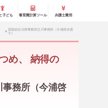
と子ども
養育費計算ツール
弁護士費用
原後綜合法律事務所立川事務所（今浦啓弁護
士）
つめ、 納得の
川事務所（今浦啓