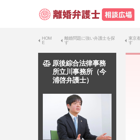
HOM
離婚問題に強い弁護士を探
東京
E
す
す
原後綜合法律事務
所立川事務所（今
浦啓弁護士）