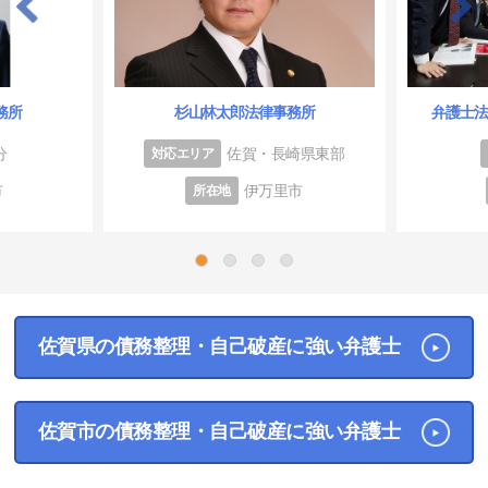
弁護士
務所
杉山林太郎法律事務所
分
佐賀・長崎県東部
対応エリア
市
伊万里市
所在地
1
2
3
4
佐賀県の債務整理・自己破産に強い弁護士
佐賀市の債務整理・自己破産に強い弁護士