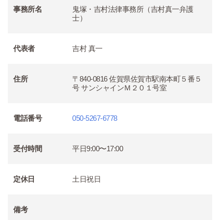
事務所名
鬼塚・吉村法律事務所（吉村真一弁護
士）
代表者
吉村 真一
住所
〒840-0816 佐賀県佐賀市駅南本町５番５
号 サンシャインＭ２０１号室
電話番号
050-5267-6778
受付時間
平日9:00〜17:00
定休日
土日祝日
備考