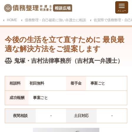
HOME
債務整理・自己破産に強い弁護士に相談
佐賀県で債務整理・自己
今後の生活を立て直すために 最良最
適な解決方法をご提案します
鬼塚・吉村法律事務所（吉村真一弁護士）
相談料
初回無料
着手金
事案
ごと
成功報酬
事案
ごと
-
-
夜間相談
土日対応