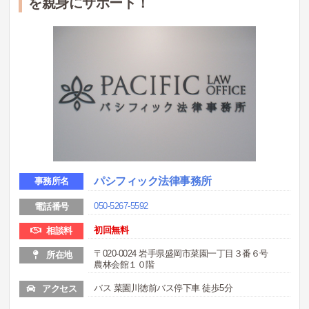
を親身にサポート！
パシフィック法律事務所
事務所名
050-5267-5592
電話番号
初回無料
相談料
〒020-0024 岩手県盛岡市菜園一丁目３番６号
所在地
農林会館１０階
バス 菜園川徳前バス停下車 徒歩5分
アクセス