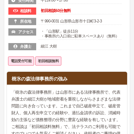
平日9:00〜17:00
受付時間
初回相談60分無料
相談料
〒990-0031 山形県山形市十日町3-2-3
所在地
・「山形駅」徒歩11分
アクセス
・事務所の入口前に駐車スペースあり（無料）
細江 大樹
弁護士
電話受付可能
初回相談無料
樹氷の森法律事務所の強み
「樹氷の森法律事務所」は山形市にある法律事務所で、代表
弁護士の細江大樹が地域密着を重視しながらさまざまな法律
問題に向き合っています。これまで自己破産申立て、破産管
財人、個人再生申立ての経験や、過払金請求の訴訟、消滅時
効の主張など債務整理の分野に豊富な経験を有しています。
ご相談は「初回相談料無料」で、法テラスのご利用も可能で
すのでいつでも気安くご相談ください。依頼者のご事情や債