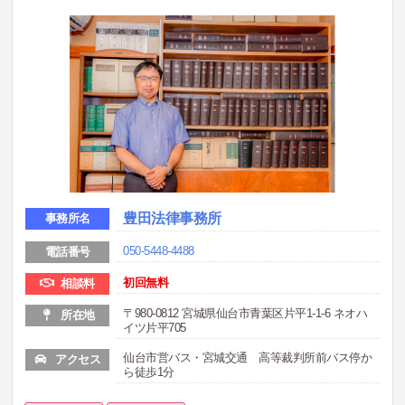
豊田法律事務所
事務所名
050-5448-4488
電話番号
初回無料
相談料
〒980-0812 宮城県仙台市青葉区片平1-1-6 ネオハ
所在地
イツ片平705
仙台市営バス・宮城交通 高等裁判所前バス停か
アクセス
ら徒歩1分