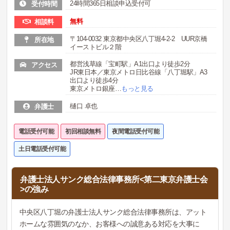
24時間365日相談申込受付可
受付時間
無料
相談料
〒104-0032 東京都中央区八丁堀4-2-2 UUR京橋
所在地
イーストビル２階
都営浅草線「宝町駅」A1出口より徒歩2分
アクセス
JR東日本／東京メトロ日比谷線「八丁堀駅」A3
出口より徒歩4分
東京メトロ銀座
…
もっと見る
樋口 卓也
弁護士
電話受付可能
初回相談無料
夜間電話受付可能
土日電話受付可能
弁護士法人サンク総合法律事務所<第二東京弁護士会
>の強み
中央区八丁堀の弁護士法人サンク総合法律事務所は、アット
ホームな雰囲気のなか、お客様への誠意ある対応を大事に