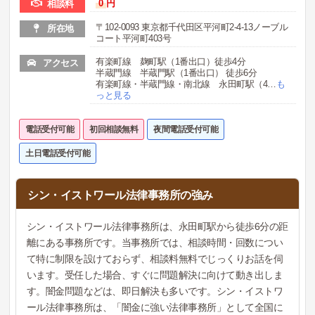
0
円
相談料
〒102-0093 東京都千代田区平河町2-4-13ノーブル
所在地
コート平河町403号
有楽町線 麹町駅（1番出口）徒歩4分
アクセス
半蔵門線 半蔵門駅（1番出口） 徒歩6分
有楽町線・半蔵門線・南北線 永田町駅（4
…
も
っと見る
電話受付可能
初回相談無料
夜間電話受付可能
土日電話受付可能
シン・イストワール法律事務所の強み
シン・イストワール法律事務所は、永田町駅から徒歩6分の距
離にある事務所です。当事務所では、相談時間・回数につい
て特に制限を設けておらず、相談料無料でじっくりお話を伺
います。受任した場合、すぐに問題解決に向けて動き出しま
す。闇金問題などは、即日解決も多いです。シン・イストワ
ール法律事務所は、「闇金に強い法律事務所」として全国に