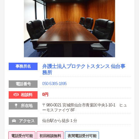
弁護士法人プロテクトスタンス 仙台事
事務所名
務所
050-5385-1895
電話番号
0円
相談料
〒980-0021 宮城県仙台市青葉区中央1-10-1 ヒュ
所在地
ーモスファイヴ 8F
仙台駅から徒歩１分
アクセス
電話受付可能
初回相談無料
夜間電話受付可能