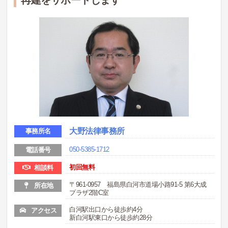
大野法律事務所
事務所名
050-5385-1712
電話番号
初回無料
相談料
〒961-0957 福島県白河市道場小路91-5 第6大成
所在地
プラザ2階C室
白河駅出口から徒歩約4分
アクセス
新白河駅東口から徒歩約28分