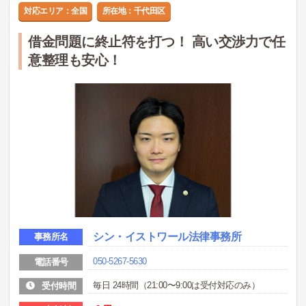
対応エリア：全国
所在地：千代田区
借金問題に終止符を打つ！ 高い交渉力で任
意整理も安心！
シン・イストワール法律事務所
事務所名
050-5267-5630
電話番号
毎日 24時間（21:00〜9:00は受付対応のみ）
受付時間