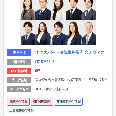
ネクスパート法律事務所 仙台オフィス
事務所名
050-5267-5451
電話番号
0
円
相談料
宮城県仙台市青葉区中央4丁目6－1 SS30 21階
所在地
JR仙台駅から徒歩７分
アクセス
電話受付可能
初回相談無料
夜間電話受付可能
土日電話受付可能