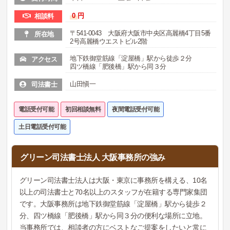
0
円
相談料
〒541-0043 大阪府大阪市中央区高麗橋4丁目5番
所在地
2号高麗橋ウエストビル2階
地下鉄御堂筋線「淀屋橋」駅から徒歩２分
アクセス
四ツ橋線「肥後橋」駅から同３分
山田愼一
司法書士
電話受付可能
初回相談無料
夜間電話受付可能
土日電話受付可能
グリーン司法書士法人 大阪事務所の強み
グリーン司法書士法人は大阪・東京に事務所を構える、10名
以上の司法書士と70名以上のスタッフが在籍する専門家集団
です。大阪事務所は地下鉄御堂筋線「淀屋橋」駅から徒歩２
分、四ツ橋線「肥後橋」駅から同３分の便利な場所に立地。
当事務所では、相談者の方にベストなご提案をしたいと常に