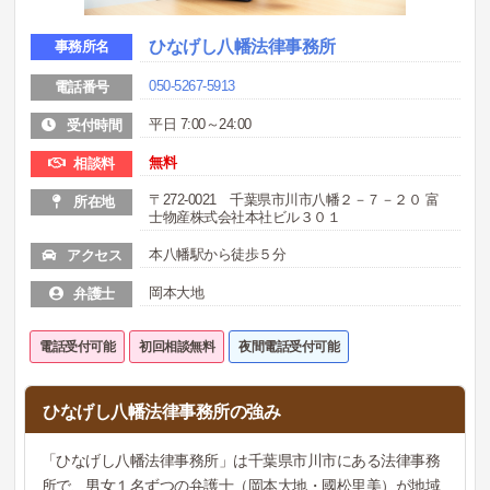
ひなげし八幡法律事務所
事務所名
050-5267-5913
電話番号
平日 7:00～24:00
受付時間
無料
相談料
〒272-0021 千葉県市川市八幡２－７－２０ 富
所在地
士物産株式会社本社ビル３０１
本八幡駅から徒歩５分
アクセス
岡本大地
弁護士
電話受付可能
初回相談無料
夜間電話受付可能
ひなげし八幡法律事務所の強み
「ひなげし八幡法律事務所」は千葉県市川市にある法律事務
所で、男女１名ずつの弁護士（岡本大地・國松里美）が地域