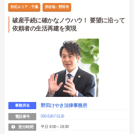
対応エリア：千葉
所在地：野田市
破産手続に確かなノウハウ！ 要望に沿って
依頼者の生活再建を実現
野田けやき法律事務所
事務所名
050-5267-5126
電話番号
平日 9:00～18:00
受付時間