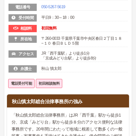
050-5267-5619
電話番号
平日9：30～18：00
受付時間
初回無料
相談料
〒260-0033 千葉県千葉市中央区春日２丁目１８
所在地
−１０ 春日ＢＬＤ５階
JR「西千葉駅」より徒歩1分
アクセス
「京成みどり台駅」より徒歩8分
秋山 慎太郎
弁護士
電話受付可能
初回相談無料
秋山慎太郎総合法律事務所の強み
「秋山慎太郎総合法律事務所」はJR「西千葉」駅から徒歩1
分、京成「みどり台」駅から徒歩８分のアクセス便利な法律
事務所です。20年間にわたって地域に根差して数多くの一般