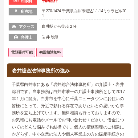
初回無料
相談料
〒270-1424 千葉県白井市堀込1-1-14ミウラビル20
所在地
1
白井駅から徒歩２分
アクセス
岩井 聡明
弁護士
電話受付可能
初回相談無料
岩井総合法律事務所の強み
千葉県白井市にある「岩井総合法律事務所」の弁護士・岩井
聡明です。当事務所は白井市唯一の弁護士事務所として2017
年１月に開所。白井市を中心に千葉ニュータウンにお住いの
皆様にとって、身近で頼れる存在でありたいとの思いから事
務所を立ち上げています。無料相談も行っておりますので、
お気軽にお電話かメールでお問い合わせください。借金につ
いてのどんな悩みでも結構です。個人の債務整理のご相談に
かぎらず、中小企業の法人や個人事業主の方の破産手続きの