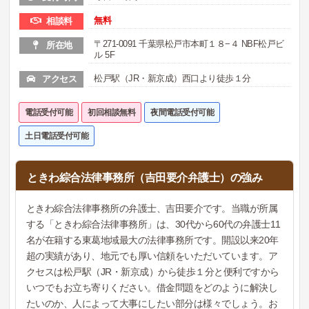
無料
相談料
〒271-0091 千葉県松戸市本町１８−４ NBF松戸ビ
所在地
ル 5F
松戸駅（JR・新京成）西口より徒歩１分
アクセス
電話受付可能
初回相談無料
夜間電話受付可能
土日電話受付可能
ときわ綜合法律事務所（吉田要介弁護士）の強み
ときわ綜合法律事務所の弁護士、吉田要介です。当職が所属
する「ときわ綜合法律事務所」は、30代から60代の弁護士11
名が在籍する東葛地域最大の法律事務所です。開設以来20年
超の実績があり、地元でも厚い信頼をいただいています。ア
クセスは松戸駅（JR・新京成）から徒歩１分と便利ですから
いつでもお立ち寄りください。借金問題をどのように解決し
たいのか、人によって大事にしたい部分は様々でしょう。お