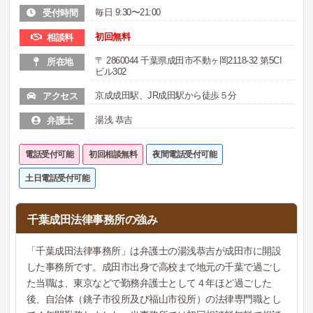
毎日 9:30〜21:00
受付時間
初回無料
相談料
〒 2860044 千葉県成田市不動ヶ岡2118-32 第5CI
所在地
ビル302
京成成田駅、JR成田駅から徒歩５分
アクセス
湯浅 恭吉
弁護士
電話受付可能
初回相談無料
夜間電話受付可能
土日電話受付可能
千葉成田法律事務所の強み
「千葉成田法律事務所」は弁護士の湯浅恭吉が成田市に開設
した事務所です。成田市出身で高校まで地元の千葉で過ごし
た当職は、東京などで勤務弁護士として４年ほど過ごした
後、自治体（銚子市役所及び福山市役所）の法律専門職とし