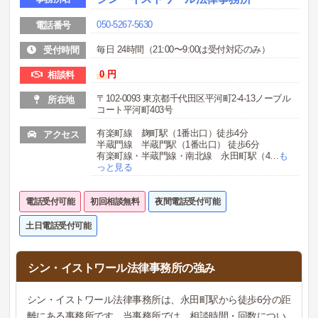
050-5267-5630
電話番号
毎日 24時間（21:00〜9:00は受付対応のみ）
受付時間
0
円
相談料
〒102-0093 東京都千代田区平河町2-4-13ノーブル
所在地
コート平河町403号
有楽町線 麹町駅（1番出口）徒歩4分
アクセス
半蔵門線 半蔵門駅（1番出口） 徒歩6分
有楽町線・半蔵門線・南北線 永田町駅（4
…
も
っと見る
電話受付可能
初回相談無料
夜間電話受付可能
土日電話受付可能
シン・イストワール法律事務所の強み
シン・イストワール法律事務所は、永田町駅から徒歩6分の距
離にある事務所です。当事務所では、相談時間・回数につい