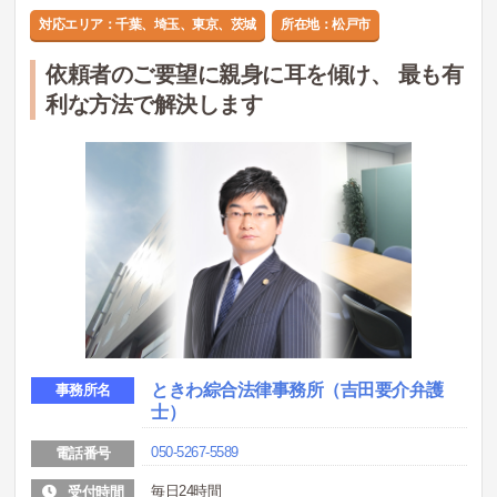
対応エリア：千葉、埼玉、東京、茨城
所在地：松戸市
依頼者のご要望に親身に耳を傾け、 最も有
利な方法で解決します
ときわ綜合法律事務所（吉田要介弁護
事務所名
士）
050-5267-5589
電話番号
毎日24時間
受付時間