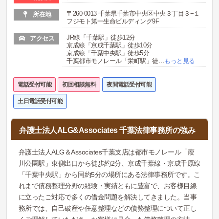
〒260-0013 千葉県千葉市中央区中央３丁目３−１
所在地
フジモト第一生命ビルディング9F
JR線「千葉駅」徒歩12分
アクセス
京成線「京成千葉駅」徒歩10分
京成線「千葉中央駅」徒歩5分
千葉都市モノレール「栄町駅」徒
…
もっと見る
電話受付可能
初回相談無料
夜間電話受付可能
土日電話受付可能
弁護士法人ALG&Associates 千葉法律事務所の強み
弁護士法人ALG＆Associates千葉支店は都市モノレール「葭
川公園駅」東側出口から徒歩約2分、京成千葉線・京成千原線
「千葉中央駅」から同約5分の場所にある法律事務所です。こ
れまで債務整理分野の経験・実績ともに豊富で、お客様目線
に立ったご対応で多くの借金問題を解決してきました。当事
務所では、自己破産や任意整理などの債務整理について正し