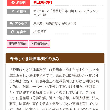
初回30分無料
相談料
〒278-0022 千葉県野田市山崎１６８７グランテ
所在地
ージ１階
東武野田線梅郷駅から徒歩４分
アクセス
松澤 英司
弁護士
電話受付可能
初回相談無料
野田けやき法律事務所の強み
「野田けやき法律事務所」は野田市・流山市を中心とした地
域に密着した法律事務所です。東武野田線梅郷駅から徒歩４
分の場所にあり、代表弁護士の松澤英司があらゆる問題に精
力的にご対応。一つ一つの案件に丁寧に取り組み、依頼者に
とって納得できる解決に至るよう努力しています。これま
で、任意整理（分割和解、過払い請求等）や個人破産、法人
破産、民事再生事件を数多く解決してきた実績を有していま
す。真面目な方ほど、生活が破たんするギリギリのところま