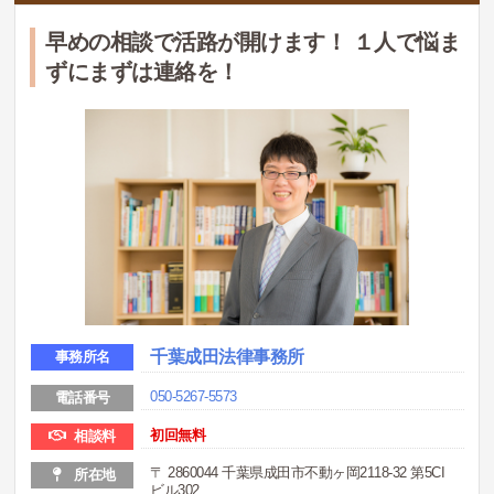
早めの相談で活路が開けます！ １人で悩ま
ずにまずは連絡を！
千葉成田法律事務所
事務所名
050-5267-5573
電話番号
初回無料
相談料
〒 2860044 千葉県成田市不動ヶ岡2118-32 第5CI
所在地
ビル302