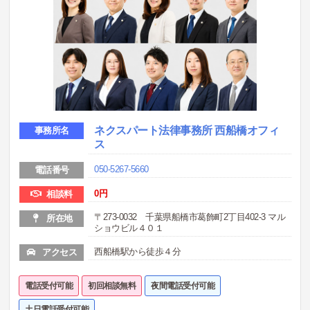
ネクスパート法律事務所 西船橋オフィ
事務所名
ス
050-5267-5660
電話番号
0
円
相談料
〒273-0032 千葉県船橋市葛飾町2丁目402-3 マル
所在地
ショウビル４０１
西船橋駅から徒歩４分
アクセス
電話受付可能
初回相談無料
夜間電話受付可能
土日電話受付可能