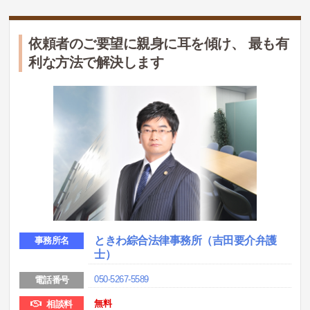
依頼者のご要望に親身に耳を傾け、 最も有
利な方法で解決します
ときわ綜合法律事務所（吉田要介弁護
事務所名
士）
050-5267-5589
電話番号
無料
相談料