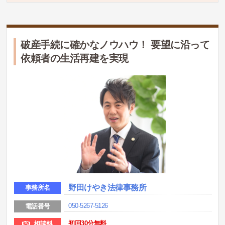
破産手続に確かなノウハウ！ 要望に沿って
依頼者の生活再建を実現
野田けやき法律事務所
事務所名
050-5267-5126
電話番号
初回30分無料
相談料