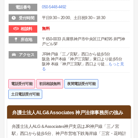
050-5448-4492
電話番号
平日9:30～20:00、土日祝9:30～18:30
受付時間
無料
相談料
〒650-0033 兵庫県神戸市中央区江戸町95 井門神
所在地
戸ビル5F
JR神戸線「三ノ宮駅」西口から徒歩5分
アクセス
阪急 神戸本線「神戸三宮駅」東口より徒歩5分
阪神 本線「神戸三宮駅」西口より徒
…
もっと見
る
電話受付可能
初回相談無料
夜間電話受付可能
土日電話受付可能
弁護士法人ALG&Associates 神戸法律事務所の強み
弁護士法人ALG＆Associates神戸支店はJR神戸線「三ノ宮
駅」西口から徒歩5分、神戸市営地下鉄海岸線「三宮・花時計