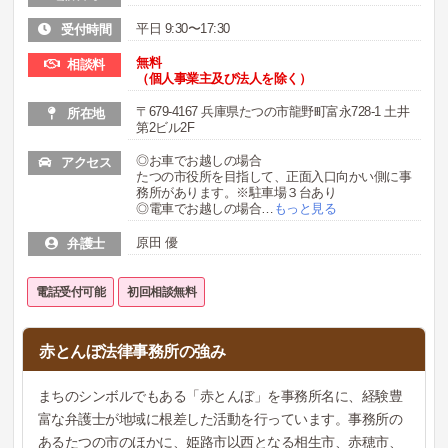
平日 9:30〜17:30
受付時間
無料
相談料
（個人事業主及び法人を除く）
〒679-4167 兵庫県たつの市龍野町富永728-1 土井
所在地
第2ビル2F
◎お車でお越しの場合
アクセス
たつの市役所を目指して、正面入口向かい側に事
務所があります。※駐車場３台あり
◎電車でお越しの場合
…
もっと見る
原田 優
弁護士
電話受付可能
初回相談無料
赤とんぼ法律事務所の強み
まちのシンボルでもある「赤とんぼ」を事務所名に、経験豊
富な弁護士が地域に根差した活動を行っています。事務所の
あるたつの市のほかに、姫路市以西となる相生市、赤穂市、