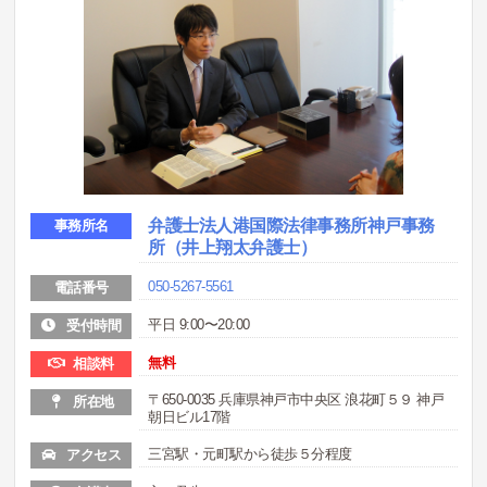
弁護士法人港国際法律事務所神戸事務
事務所名
所（井上翔太弁護士）
050-5267-5561
電話番号
平日 9:00〜20:00
受付時間
無料
相談料
〒650-0035 兵庫県神戸市中央区 浪花町５９ 神戸
所在地
朝日ビル17階
三宮駅・元町駅から徒歩５分程度
アクセス