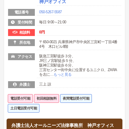
神戸オフィス
050-5267-5587
電話番号
毎日 9:00～21:00
受付時間
0
円
相談料
〒650-0021 兵庫県神戸市中央区三宮町一丁目4番
所在地
4号 木口ビル8階
阪急三宮駅徒歩３分、
アクセス
JR三ノ宮駅徒歩５分、
阪神三宮駅徒歩６分、
三宮センター街中央に位置するユニクロ、ZARA
を左に
…
もっと見る
三上 諒
弁護士
電話受付可能
初回相談無料
夜間電話受付可能
土日電話受付可能
弁護士法人オールニーズ法律事務所 神戸オフィス