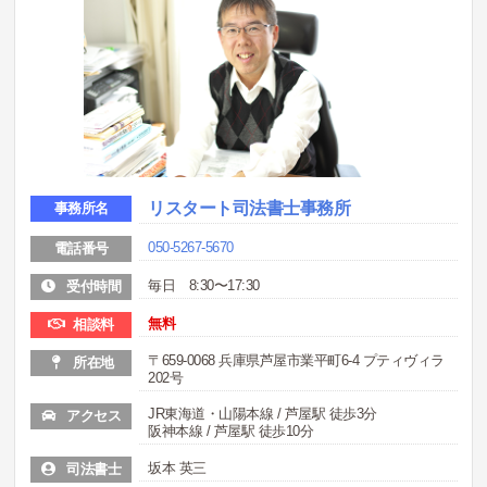
リスタート司法書士事務所
事務所名
050-5267-5670
電話番号
毎日 8:30〜17:30
受付時間
無料
相談料
〒659-0068 兵庫県芦屋市業平町6-4 プティヴィラ
所在地
202号
JR東海道・山陽本線 / 芦屋駅 徒歩3分
アクセス
阪神本線 / 芦屋駅 徒歩10分
坂本 英三
司法書士