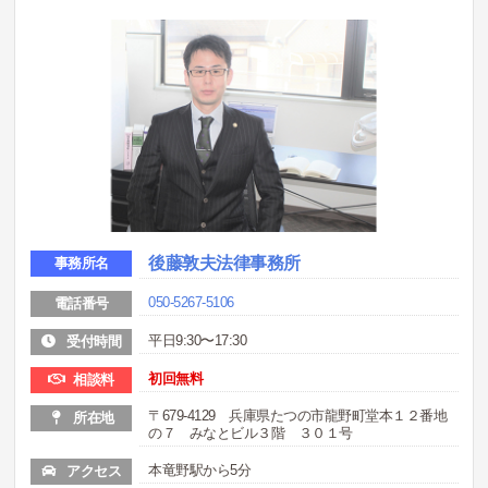
後藤敦夫法律事務所
事務所名
050-5267-5106
電話番号
平日9:30〜17:30
受付時間
初回無料
相談料
〒679-4129 兵庫県たつの市龍野町堂本１２番地
所在地
の７ みなとビル３階 ３０１号
本竜野駅から5分
アクセス