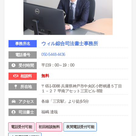
ウィル綜合司法書士事務所
事務所名
050-5448-4436
電話番号
平日9：00～19：00
受付時間
無料
相談料
〒651-0088 兵庫県神戸市中央区小野柄通５丁目
所在地
１－２７ 甲南アセット三宮ビル 8階
各線「三宮駅」より徒歩5分
アクセス
福嶋 達哉
司法書士
電話受付可能
初回相談無料
夜間電話受付可能