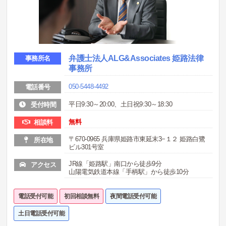
弁護士法人ALG&Associates 姫路法律
事務所名
事務所
050-5448-4492
電話番号
平日9:30～20:00、土日祝9:30～18:30
受付時間
無料
相談料
〒670-0965 兵庫県姫路市東延末3−１２ 姫路白鷺
所在地
ビル301号室
JR線「姫路駅」南口から徒歩9分
アクセス
山陽電気鉄道本線「手柄駅」から徒歩10分
電話受付可能
初回相談無料
夜間電話受付可能
土日電話受付可能