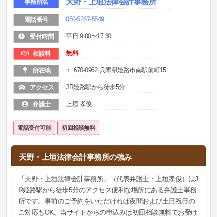
天野・上垣法律会計事務所
事務所名
050-5267-5549
電話番号
平日 9:00〜17:30
受付時間
無料
相談料
〒 670-0962 兵庫県姫路市南駅前町15
所在地
JR姫路駅から徒歩5分
アクセス
上垣 孝俊
弁護士
電話受付可能
初回相談無料
天野・上垣法律会計事務所の強み
「天野・上垣法律会計事務所」（代表弁護士・上垣孝俊）はJ
R姫路駅から徒歩5分のアクセス便利な場所にある弁護士事務
所です。事前のご予約をいただければ夜間および土日祝日の
ご対応もOK。当サイトからの申込みは初回相談無料でお受け