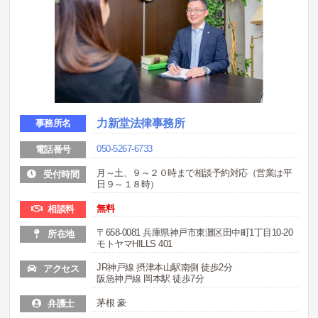
力新堂法律事務所
事務所名
050-5267-6733
電話番号
月～土、９～２０時まで相談予約対応（営業は平
受付時間
日９～１８時）
無料
相談料
〒658-0081 兵庫県神戸市東灘区田中町1丁目10-20
所在地
モトヤマHILLS 401
JR神戸線 摂津本山駅南側 徒歩2分
アクセス
阪急神戸線 岡本駅 徒歩7分
茅根 豪
弁護士