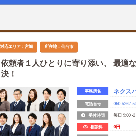
対応エリア：宮城
所在地：仙台市
依頼者１人ひとりに寄り添い、 最適
決！
ネクス
事務所名
050-5267-5
電話番号
毎日 9:00~2
受付時間
0
円
相談料