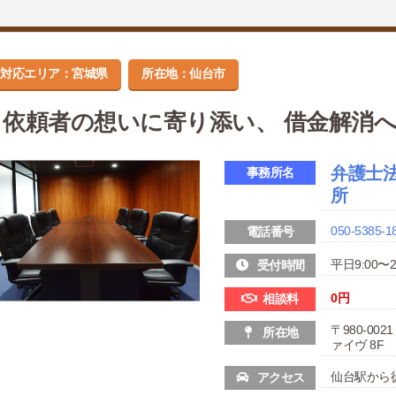
対応エリア：宮城県
所在地：仙台市
依頼者の想いに寄り添い、 借金解消
弁護士
事務所名
所
050-5385-1
電話番号
平日9:00〜2
受付時間
0円
相談料
〒980-00
所在地
ァイヴ 8F
仙台駅から
アクセス