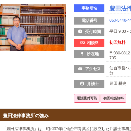
豊田法
事務所名
050-5448-4
電話番号
平日 9:00～1
受付時間
初回無料
相談料
〒980-08
所在地
705
仙台市営バ
アクセス
分
豊田 耕史
弁護士
電話受付可能
初回相談無料
豊田法律事務所の強み
「豊田法律事務所」は、昭和37年に仙台市青葉区に設立した弁護士事務