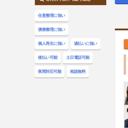
任意整理
に強い
債務整理
に強い
個人再生
に強い
過払い
に強い
後払い
可能
土日電話
可能
夜間対応
可能
相談無料