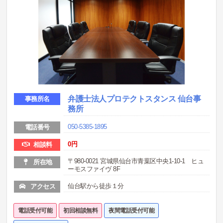
弁護士法人プロテクトスタンス 仙台事
事務所名
務所
050-5385-1895
電話番号
0円
相談料
〒980-0021 宮城県仙台市青葉区中央1-10-1 ヒュ
所在地
ーモスファイヴ 8F
仙台駅から徒歩１分
アクセス
電話受付可能
初回相談無料
夜間電話受付可能