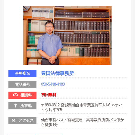
豊田法律事務所
事務所名
050-5448-4488
電話番号
初回無料
相談料
〒980-0812 宮城県仙台市青葉区片平1-1-6 ネオハ
所在地
イツ片平705
仙台市営バス・宮城交通 高等裁判所前バス停か
アクセス
ら徒歩1分