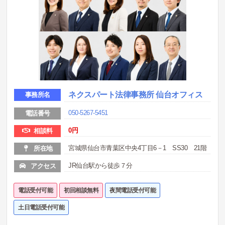
ネクスパート法律事務所 仙台オフィス
事務所名
050-5267-5451
電話番号
0
円
相談料
宮城県仙台市青葉区中央4丁目6－1 SS30 21階
所在地
JR仙台駅から徒歩７分
アクセス
電話受付可能
初回相談無料
夜間電話受付可能
土日電話受付可能