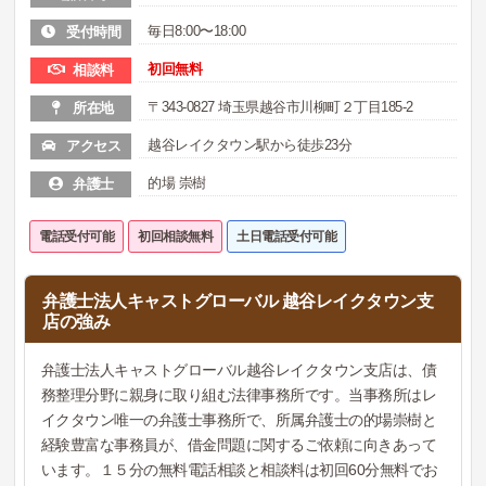
毎日8:00〜18:00
受付時間
初回無料
相談料
〒343-0827 埼玉県越谷市川柳町２丁目185-2
所在地
越谷レイクタウン駅から徒歩23分
アクセス
的場 崇樹
弁護士
電話受付可能
初回相談無料
土日電話受付可能
弁護士法人キャストグローバル 越谷レイクタウン支
店の強み
弁護士法人キャストグローバル越谷レイクタウン支店は、債
務整理分野に親身に取り組む法律事務所です。当事務所はレ
イクタウン唯一の弁護士事務所で、所属弁護士の的場崇樹と
経験豊富な事務員が、借金問題に関するご依頼に向きあって
います。１５分の無料電話相談と相談料は初回60分無料でお