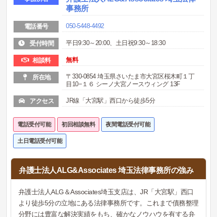
事務所
050-5448-4492
電話番号
平日9:30～20:00、土日祝9:30～18:30
受付時間
無料
相談料
〒330-0854 埼玉県さいたま市大宮区桜木町１丁
所在地
目10−１６ シーノ大宮ノースウィング 13F
JR線「大宮駅」西口から徒歩5分
アクセス
電話受付可能
初回相談無料
夜間電話受付可能
土日電話受付可能
弁護士法人ALG&Associates 埼玉法律事務所の強み
弁護士法人ALG＆Associates埼玉支店は、JR「大宮駅」西口
より徒歩5分の立地にある法律事務所です。これまで債務整理
分野には豊富な解決実績をもち、確かなノウハウを有する弁