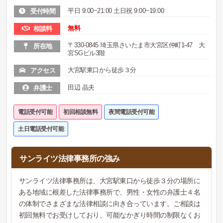
平日 9:00~21:00 土日祝 9:00~19:00
受付時間
無料
相談料
〒330-0845 埼玉県さいたま市大宮区仲町1-47 大
所在地
宮SGビル3階
大宮駅東口から徒歩３分
アクセス
田辺 晶夫
弁護士
電話受付可能
初回相談無料
夜間電話受付可能
土日電話受付可能
サンライツ法律事務所の強み
サンライツ法律事務所は、大宮駅東口から徒歩３分の場所に
ある地域に根差した法律事務所で、男性・女性の弁護士４名
の体制でさまざまな法律相談に向き合っています。ご相談は
初回無料でお受けしており、可能なかぎり時間の制限なくお