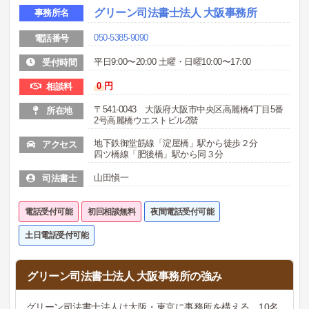
グリーン司法書士法人 大阪事務所
事務所名
050-5385-9090
電話番号
平日9:00〜20:00 土曜・日曜10:00〜17:00
受付時間
0
円
相談料
〒541-0043 大阪府大阪市中央区高麗橋4丁目5番
所在地
2号高麗橋ウエストビル2階
地下鉄御堂筋線「淀屋橋」駅から徒歩２分
アクセス
四ツ橋線「肥後橋」駅から同３分
山田愼一
司法書士
電話受付可能
初回相談無料
夜間電話受付可能
土日電話受付可能
グリーン司法書士法人 大阪事務所の強み
グリーン司法書士法人は大阪・東京に事務所を構える、10名