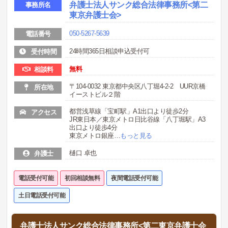
弁護士法人サンク総合法律事務所<第二
事務所名
東京弁護士会>
050-5267-5639
電話番号
24時間365日相談申込受付可
受付時間
無料
相談料
〒104-0032 東京都中央区八丁堀4-2-2 UUR京橋
所在地
イーストビル２階
都営浅草線「宝町駅」A1出口より徒歩2分
アクセス
JR東日本／東京メトロ日比谷線「八丁堀駅」A3
出口より徒歩4分
東京メトロ銀座
…
もっと見る
樋口 卓也
弁護士
電話受付可能
初回相談無料
夜間電話受付可能
土日電話受付可能
弁護士法人サンク総合法律事務所<第二東京弁護士会