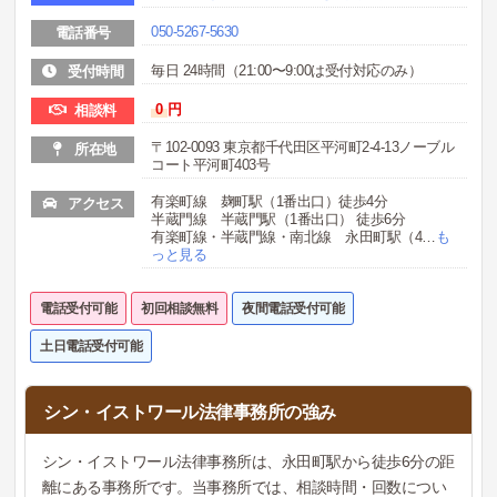
050-5267-5630
電話番号
毎日 24時間（21:00〜9:00は受付対応のみ）
受付時間
0
円
相談料
〒102-0093 東京都千代田区平河町2-4-13ノーブル
所在地
コート平河町403号
有楽町線 麹町駅（1番出口）徒歩4分
アクセス
半蔵門線 半蔵門駅（1番出口） 徒歩6分
有楽町線・半蔵門線・南北線 永田町駅（4
…
も
っと見る
電話受付可能
初回相談無料
夜間電話受付可能
土日電話受付可能
シン・イストワール法律事務所の強み
シン・イストワール法律事務所は、永田町駅から徒歩6分の距
離にある事務所です。当事務所では、相談時間・回数につい