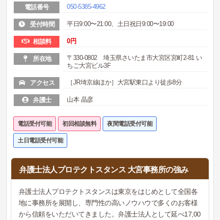
050-5385-4962
電話番号
平日9:00〜21:00、土日祝日9:00〜19:00
受付時間
0円
相談料
〒330-0802 埼玉県さいたま市大宮区宮町2-81 い
所在地
ちご大宮ビル3F
［JR埼京線ほか］大宮駅東口より徒歩8分
アクセス
山本 晶彦
弁護士
電話受付可能
初回相談無料
夜間電話受付可能
土日電話受付可能
弁護士法人プロテクトスタンス 大宮事務所の強み
弁護士法人プロテクトスタンスは東京をはじめとして全国各
地に事務所を展開し、専門性の高いノウハウで多くのお客様
から信頼をいただいてきました。弁護士法人として延べ17,00