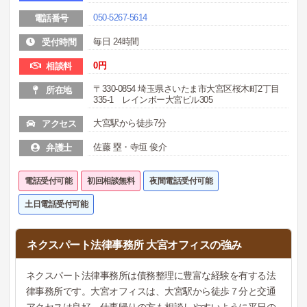
050-5267-5614
電話番号
毎日 24時間
受付時間
0
円
相談料
〒330-0854 埼玉県さいたま市大宮区桜木町2丁目
所在地
335-1 レインボー大宮ビル305
大宮駅から徒歩7分
アクセス
佐藤 塁・寺垣 俊介
弁護士
電話受付可能
初回相談無料
夜間電話受付可能
土日電話受付可能
ネクスパート法律事務所 大宮オフィスの強み
ネクスパート法律事務所は債務整理に豊富な経験を有する法
律事務所です。大宮オフィスは、大宮駅から徒歩７分と交通