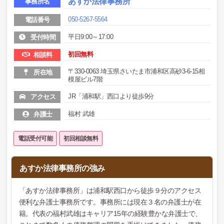
あすか法律事務所
事務所名
050-5267-5564
電話番号
平日9:00～17:00
受付時間
初回無料
相談料
〒330-0063 埼玉県さいたま市浦和区高砂3-6-15相
所在地
模屋ビル7階
JR「浦和駅」西口より徒歩9分
アクセス
福村 武雄
弁護士
電話受付可能
初回相談無料
あすか法律事務所の強み
「あすか法律事務所」は浦和駅西口から徒歩９分のアクセス
便利な弁護士事務所です。事務所には現在３名の弁護士が在
籍。代表の福村武雄はキャリア15年の経験豊かな弁護士で、