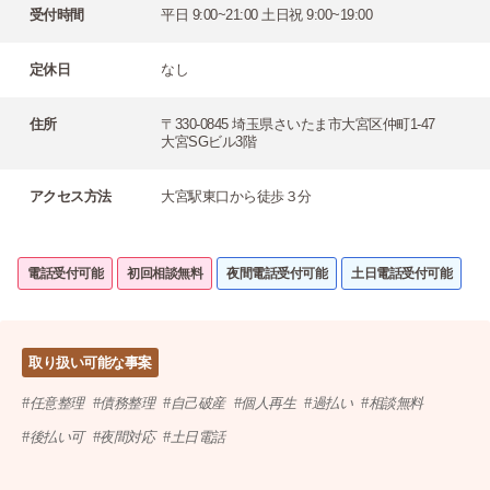
受付時間
平日 9:00~21:00 土日祝 9:00~19:00
定休日
なし
住所
〒330-0845 埼玉県さいたま市大宮区仲町1-47
大宮SGビル3階
アクセス方法
大宮駅東口から徒歩３分
電話受付可能
初回相談無料
夜間電話受付可能
土日電話受付可能
取り扱い可能な事案
任意整理
債務整理
自己破産
個人再生
過払い
相談無料
後払い可
夜間対応
土日電話