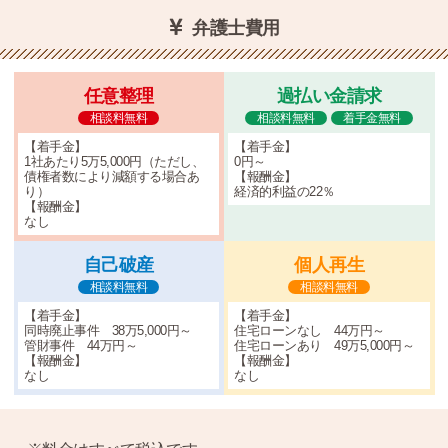
弁護士費用
任意整理
過払い金請求
相談料無料
相談料無料
着手金無料
【着手金】
【着手金】
1社あたり5万5,000円（ただし、
0円～
債権者数により減額する場合あ
【報酬金】
り）
経済的利益の22％
【報酬金】
なし
自己破産
個人再生
相談料無料
相談料無料
【着手金】
【着手金】
同時廃止事件 38万5,000円～
住宅ローンなし 44万円～
管財事件 44万円～
住宅ローンあり 49万5,000円～
【報酬金】
【報酬金】
なし
なし