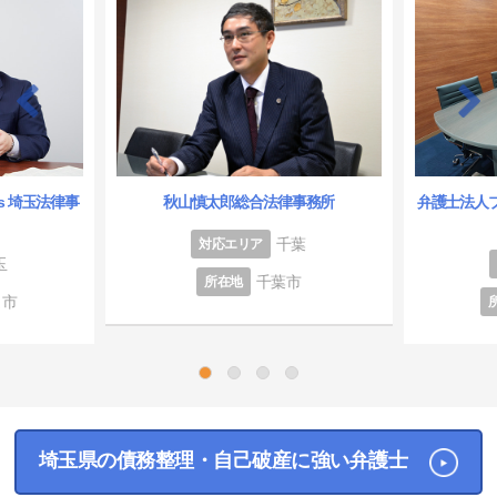
es 埼玉法律事
秋山慎太郎総合法律事務所
弁護士法人
千葉
対応エリア
玉
千葉市
所在地
ま市
1
2
3
4
埼玉県の債務整理・自己破産に強い弁護士