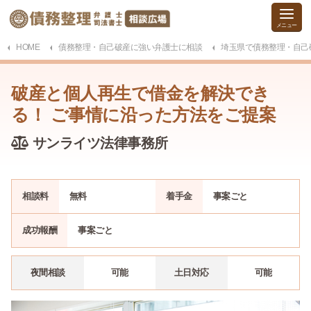
HOME
債務整理・自己破産に強い弁護士に相談
埼玉県で債務整理・自己
破産と個人再生で借金を解決でき
る！ ご事情に沿った方法をご提案
サンライツ法律事務所
相談料
無料
着手金
事案ごと
成功報酬
事案ごと
夜間相談
可能
土日対応
可能