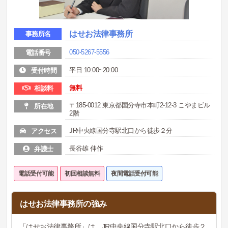
はせお法律事務所
事務所名
050-5267-5556
電話番号
平日 10:00~20:00
受付時間
無料
相談料
〒185-0012 東京都国分寺市本町2-12-3 こやまビル
所在地
2階
JR中央線国分寺駅北口から徒歩２分
アクセス
長谷雄 伸作
弁護士
電話受付可能
初回相談無料
夜間電話受付可能
はせお法律事務所の強み
「はせお法律事務所」は、JR中央線国分寺駅北口から徒歩２