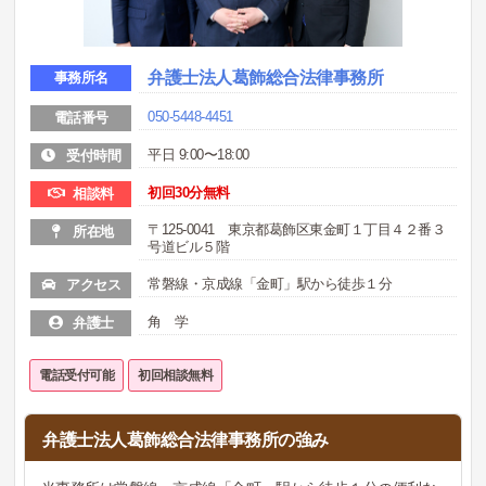
弁護士法人葛飾総合法律事務所
事務所名
050-5448-4451
電話番号
平日 9:00〜18:00
受付時間
初回30分無料
相談料
〒125-0041 東京都葛飾区東金町１丁目４２番３
所在地
号道ビル５階
常磐線・京成線「金町」駅から徒歩１分
アクセス
角 学
弁護士
電話受付可能
初回相談無料
弁護士法人葛飾総合法律事務所の強み