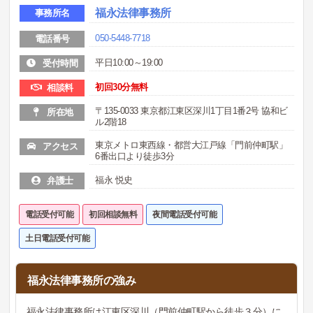
福永法律事務所
事務所名
050-5448-7718
電話番号
平日10:00～19:00
受付時間
初回30分無料
相談料
〒135-0033 東京都江東区深川1丁目1番2号 協和ビ
所在地
ル2階18
東京メトロ東西線・都営大江戸線「門前仲町駅」
アクセス
6番出口より徒歩3分
福永 悦史
弁護士
電話受付可能
初回相談無料
夜間電話受付可能
土日電話受付可能
福永法律事務所の強み
福永法律事務所は江東区深川（門前仲町駅から徒歩３分）に