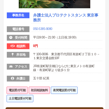
弁護士法人プロテクトスタンス 東京事
事務所名
務所
050-5385-9080
電話番号
平日9:00～21:00（土日祝:19:00）
受付時間
0円
相談料
〒100-0006 東京都千代田区有楽町２丁目１０－
所在地
１東京交通会館10F
JR有楽町駅京橋口ならびに東京メトロ有楽町
アクセス
線・有楽町駅より徒歩１分
五十部 紀英
弁護士
電話受付可能
初回相談無料
夜間電話受付可能
土日電話受付可能