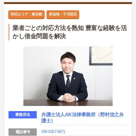
対応エリア：東京都
所在地：千代田区
業者ごとの対応方法を熟知 豊富な経験を活
かし借金問題を解決
弁護士法人AK法律事務所（野村信之弁
事務所名
護士）
050-5267-5971
電話番号