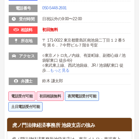
050-5448-2691
電話番号
日祝以外の9:00〜22:00
受付時間
初回無料
相談料
〒 171-0022 東京都豊島区南池袋二丁目１２番５
所在地
号 第６．７中野ビル７階Ｂ号室
○東京メトロ丸ノ内線、有楽町線、副都心線 / 池
アクセス
袋駅東口 徒歩4分
○東武東上線、西武池袋線、JR / 池袋駅東口 徒
歩
…
もっと見る
鈴木 謙太郎
弁護士
電話受付可能
初回相談無料
夜間電話受付可能
土日電話受付可能
虎ノ門法律経済事務所 池袋支店の強み