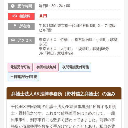
毎日8：30～24：00
受付時間
0
円
相談料
〒101-0054 東京都千代田区神田錦町２－７ 協販
所在地
ビル7階
東京メトロ「竹橋」、都営新宿線「小川町」駅徒
アクセス
歩5分
東京メトロ「大手町」「淡路町」駅徒歩6分
JR「神田」駅徒歩9分
電話受付可能
初回相談無料
夜間電話受付可能
土日電話受付可能
弁護士法人AK法律事務所（野村信之弁護士）の強み
千代田区神田錦町の弁護士法人AK法律事務所に所属する弁護
士・野村信之です。これまで債務整理をはじめとして、一般
民事事件、刑事事件にも数多く携わってきました。前職の事
務所が債務整理を数多く手がけていたこともあり、私自身豊