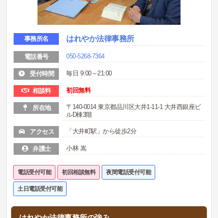
はれやか法律事務所
事務所名
050-5268-7364
電話番号
毎日 9:00～21:00
受付時間
初回無料
相談料
〒140-0014 東京都品川区大井1-11-1 大井西銀座ビ
所在地
ルD棟3階
「大井町駅」から徒歩2分
アクセス
小林 嵩
弁護士
電話受付可能
初回相談無料
夜間電話受付可能
土日電話受付可能
はれやか法律事務所の強み