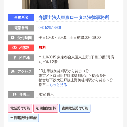
弁護士法人東京ロータス法律事務所
事務所名
050-5267-5809
電話番号
平日10:00～20:00、土日祝10:00～19:00
受付時間
無料
相談料
〒110-0015 東京都台東区東上野1丁目13番2号廣
所在地
丸ビル1-2階
JR山手線御徒町駅から徒歩３分
アクセス
東京メトロ日比谷線御徒町駅から徒歩３分
都営地下鉄大江戸線上野御徒町駅から徒歩５分
都営
…
もっと見る
永安 優人
弁護士
電話受付可能
初回相談無料
夜間電話受付可能
土日電話受付可能