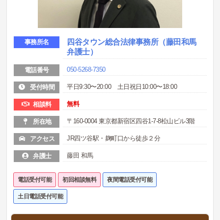
四谷タウン総合法律事務所（藤田和馬
事務所名
弁護士）
050-5268-7350
電話番号
平日9:30〜20:00 土日祝日10:00〜18:00
受付時間
無料
相談料
〒160-0004 東京都新宿区四谷1-7-8松山ビル3階
所在地
JR四ツ谷駅・麹町口から徒歩２分
アクセス
藤田 和馬
弁護士
電話受付可能
初回相談無料
夜間電話受付可能
土日電話受付可能