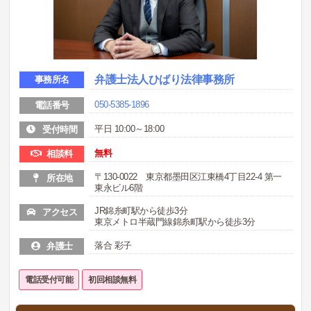
弁護士法人ひばり法律事務所
事務所名
050-5385-1896
電話番号
平日 10:00～18:00
受付時間
無料
相談料
〒130-0022 東京都墨田区江東橋4丁目22-4 第一
所在地
東永ビル6階
JR錦糸町駅から徒歩3分
アクセス
東京メトロ半蔵門線錦糸町駅から徒歩3分
落合 彩子
弁護士
電話受付可能
初回相談無料