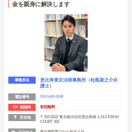
金を親身に解決します
恵比寿東京法律事務所（松島新之介弁
事務所名
護士）
050-5448-2698
電話番号
初回無料
相談料
〒150-0022 東京都渋谷区恵比寿南 1-13-2 EBISU
所在地
COURT 302
恵比寿駅西口から徒歩２分
アクセス