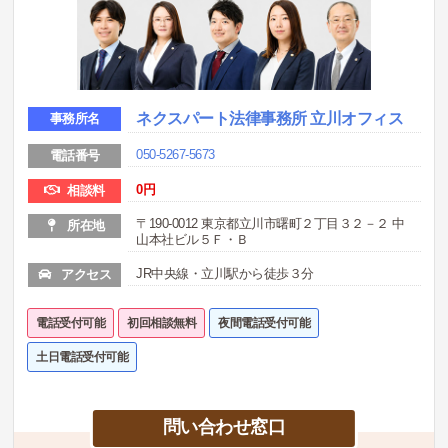
ネクスパート法律事務所 立川オフィス
事務所名
050-5267-5673
電話番号
0
円
相談料
〒190-0012 東京都立川市曙町２丁目３２－２ 中
所在地
山本社ビル５Ｆ・Ｂ
JR中央線・立川駅から徒歩３分
アクセス
電話受付可能
初回相談無料
夜間電話受付可能
土日電話受付可能
問い合わせ窓口