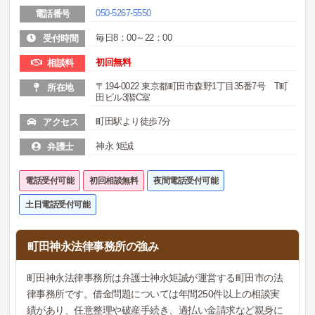
050-5267-5550
電話番号
毎日8：00～22：00
受付時間
初回無料
相談料
〒194-0022 東京都町田市森野1丁目35番7号 T町
所在地
田ビル3階C室
町田駅より徒歩7分
アクセス
神永 矩誠
弁護士
電話受付可能
初回相談無料
夜間電話受付可能
土日電話受付可能
町田神永法律事務所の強み
町田神永法律事務所は弁護士神永矩誠が運営する町田市の法
律事務所です。借金問題については年間250件以上の相談実
績があり、任意整理や破産手続き、過払い金請求など親身に