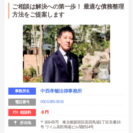
ご相談は解決への第一歩！ 最適な債務整理
方法をご提案します
中西孝暢法律事務所
事務所名
050-5385-9016
電話番号
0
円
相談料
〒169-0075 東京都新宿区高田馬場1丁目31番16
所在地
号 ワイム高田馬場ビル5階514号