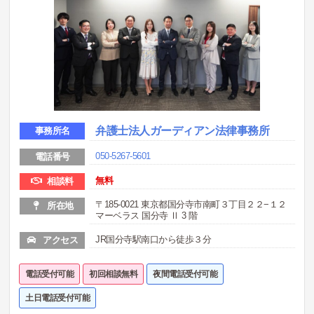
弁護士法人ガーディアン法律事務所
事務所名
050-5267-5601
電話番号
無料
相談料
〒185-0021 東京都国分寺市南町３丁目２２−１２
所在地
マーベラス 国分寺 Ⅱ 3 階
JR国分寺駅南口から徒歩３分
アクセス
電話受付可能
初回相談無料
夜間電話受付可能
土日電話受付可能