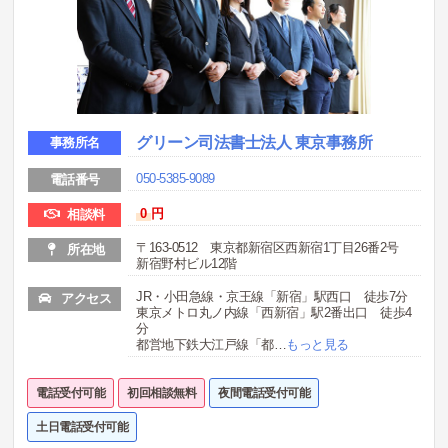
グリーン司法書士法人 東京事務所
事務所名
050-5385-9089
電話番号
0
円
相談料
〒163-0512 東京都新宿区西新宿1丁目26番2号
所在地
新宿野村ビル12階
JR・小田急線・京王線「新宿」駅西口 徒歩7分
アクセス
東京メトロ丸ノ内線「西新宿」駅2番出口 徒歩4
分
都営地下鉄大江戸線「都
…
もっと見る
電話受付可能
初回相談無料
夜間電話受付可能
土日電話受付可能