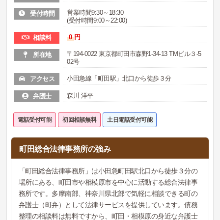
営業時間9:30～18:30
受付時間
(受付時間9:00～22:00)
0
円
相談料
〒194-0022 東京都町田市森野1-34-13 TMビル３-5
所在地
02号
小田急線「町田駅」北口から徒歩３分
アクセス
森川 洋平
弁護士
電話受付可能
初回相談無料
土日電話受付可能
町田総合法律事務所の強み
「町田総合法律事務所」は小田急町田駅北口から徒歩３分の
場所にある、町田市や相模原市を中心に活動する総合法律事
務所です。多摩南部、神奈川県北部で気軽に相談できる町の
弁護士（町弁）として法律サービスを提供しています。債務
整理の相談料は無料ですから、町田・相模原の身近な弁護士