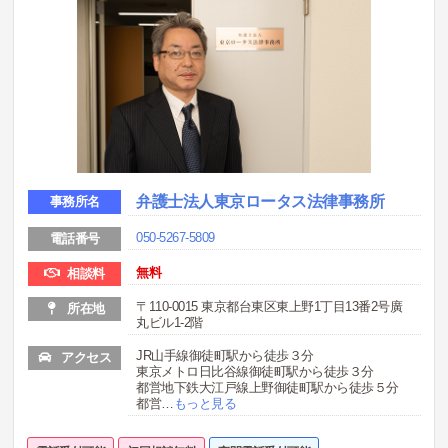
弁護士法人東京ロータス法律事務所
事務所名
050-5267-5809
電話番号
無料
相談料
〒110-0015 東京都台東区東上野1丁目13番2号廣
所在地
丸ビル1-2階
JR山手線御徒町駅から徒歩３分
アクセス
東京メトロ日比谷線御徒町駅から徒歩３分
都営地下鉄大江戸線上野御徒町駅から徒歩５分
都営
…
もっと見る