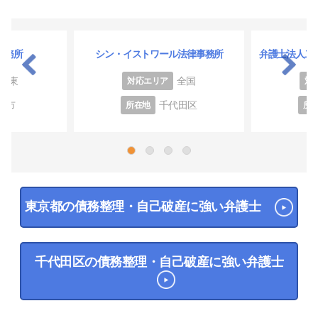
事務所
シン・イストワール法律事務所
弁護士法人二
関東
全国
対応エリア
対
田市
千代田区
所在地
所
1
2
3
4
東京都の債務整理・自己破産に強い弁護士
千代田区の債務整理・自己破産に強い弁護士