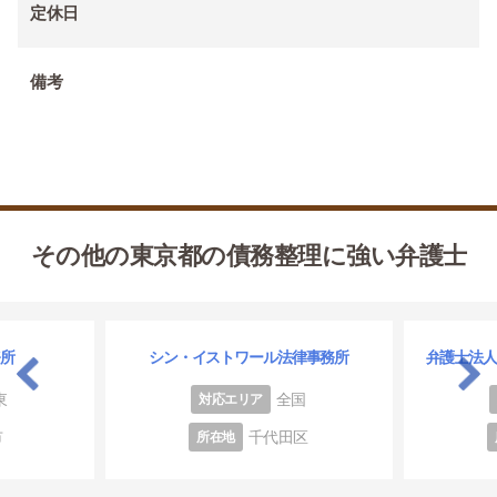
定休日
備考
その他の東京都の債務整理に強い弁護士
務所
シン・イストワール法律事務所
弁護士法
東
全国
対応エリア
市
千代田区
所在地