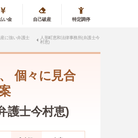
払い金
自己破産
特定調停
破産に強い弁護士
人形町恵和法律事務所(弁護士今
村恵)
、 個々に見合
案
弁護士今村恵)