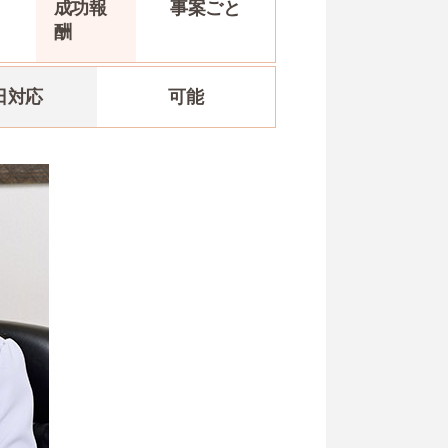
と
成功報
事案
ごと
酬
日対応
可能