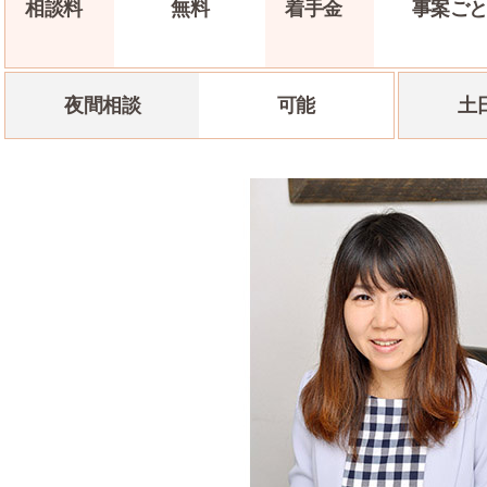
相談料
無料
着手金
事案
ご
夜間相談
可能
土