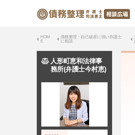
HOM
債務整理・自己破産に強い弁護士
E
に相談
人形町恵和法律事
務所(弁護士今村恵)