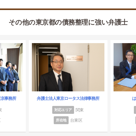
その他の東京都の債務整理に強い弁護士
東京事務所
弁護士法人東京ロータス法律事務所
東
関東
対応エリア
区
台東区
所在地