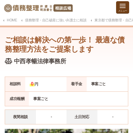
HOME
債務整理・自己破産に強い弁護士に相談
東京都で債務整理・自己
ご相談は解決への第一歩！ 最適な債
務整理方法をご提案します
中西孝暢法律事務所
0
相談料
着手金
事案
ごと
円
成功報酬
事案
ごと
-
-
夜間相談
土日対応