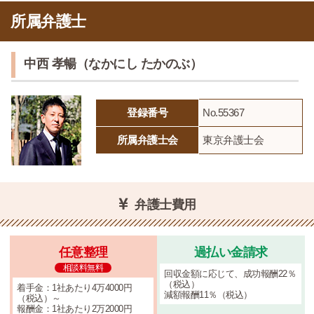
所属弁護士
中西 孝暢（なかにし たかのぶ）
登録番号
No.55367
所属弁護士会
東京弁護士会
弁護士費用
任意整理
過払い金請求
相談料無料
回収金額に応じて、成功報酬22％
（税込）
着手金：1社あたり4万4000円
減額報酬11％（税込）
（税込）～
報酬金：1社あたり2万2000円