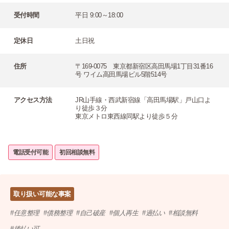
受付時間
平日 9:00～18:00
定休日
土日祝
住所
〒169-0075 東京都新宿区高田馬場1丁目31番16
号 ワイム高田馬場ビル5階514号
アクセス方法
JR山手線・西武新宿線「高田馬場駅」戸山口よ
り徒歩３分
東京メトロ東西線同駅より徒歩５分
電話受付可能
初回相談無料
取り扱い可能な事案
任意整理
債務整理
自己破産
個人再生
過払い
相談無料
後払い可