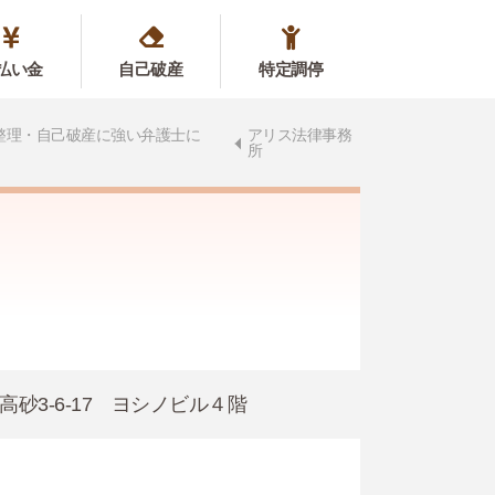
払い金
自己破産
特定調停
整理・自己破産に強い弁護士に
アリス法律事務
所
高砂3‐6-17 ヨシノビル４階