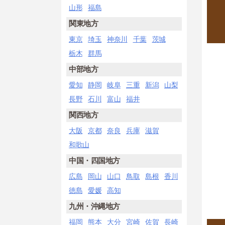
山形
福島
関東地方
東京
埼玉
神奈川
千葉
茨城
栃木
群馬
中部地方
愛知
静岡
岐阜
三重
新潟
山梨
長野
石川
富山
福井
関西地方
大阪
京都
奈良
兵庫
滋賀
和歌山
中国・四国地方
広島
岡山
山口
鳥取
島根
香川
徳島
愛媛
高知
九州・沖縄地方
福岡
熊本
大分
宮崎
佐賀
長崎