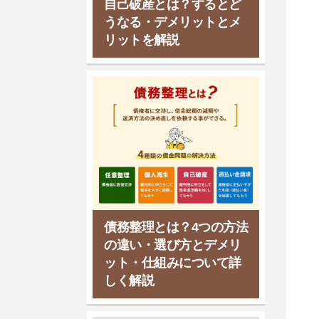
自己破産とは？するとど
うなる・デメリットとメ
リットを解説
弁護士法人プロテクトスタ
弁護士法人キャストグロー
ンス 大宮事務所
バル 越谷レイクタウン支店
埼玉
埼玉
対応エリア
対応エリア
さいたま市
越谷市
所在地
所在地
債務整理とは？4つの方法
の違い・選び方とデメリ
ット・仕組みについて詳
しく解説