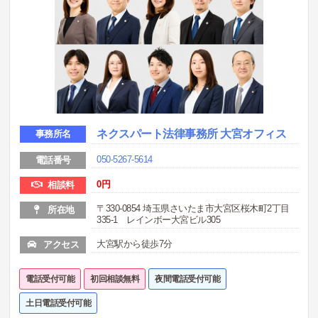
ネクスパート法律事務所 大宮オフィス
事務所名
050-5267-5614
電話番号
0
円
相談料
〒330-0854 埼玉県さいたま市大宮区桜木町2丁目
所在地
335-1 レインボー大宮ビル305
大宮駅から徒歩7分
アクセス
電話受付可能
初回相談無料
夜間電話受付可能
土日電話受付可能