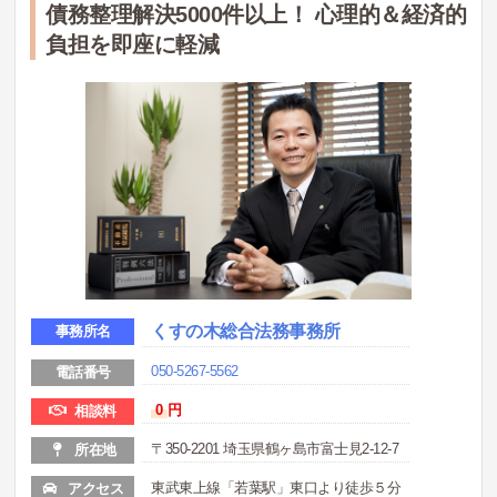
債務整理解決5000件以上！ 心理的＆経済的
負担を即座に軽減
くすの木総合法務事務所
事務所名
050-5267-5562
電話番号
0
円
相談料
〒350-2201 埼玉県鶴ヶ島市富士見2-12-7
所在地
東武東上線「若葉駅」東口より徒歩５分
アクセス