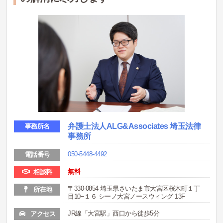
弁護士法人ALG&Associates 埼玉法律
事務所名
事務所
050-5448-4492
電話番号
無料
相談料
〒330-0854 埼玉県さいたま市大宮区桜木町１丁
所在地
目10−１６ シーノ大宮ノースウィング 13F
JR線「大宮駅」西口から徒歩5分
アクセス