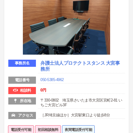
弁護士法人プロテクトスタンス 大宮事
事務所名
務所
050-5385-4962
電話番号
0円
相談料
〒330-0802 埼玉県さいたま市大宮区宮町2-81 い
所在地
ちご大宮ビル3F
［JR埼京線ほか］大宮駅東口より徒歩8分
アクセス
電話受付可能
初回相談無料
夜間電話受付可能