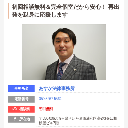
初回相談無料＆完全個室だから安心！ 再出
発を親身に応援します
あすか法律事務所
事務所名
050-5267-5564
電話番号
初回無料
相談料
〒330-0063 埼玉県さいたま市浦和区高砂3-6-15相
所在地
模屋ビル7階