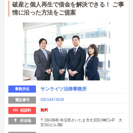
破産と個人再生で借金を解決できる！ ご事
情に沿った方法をご提案
サンライツ法律事務所
事務所名
050-5447-8108
電話番号
無料
相談料
〒330-0845 埼玉県さいたま市大宮区仲町1-47 大
所在地
宮SGビル3階