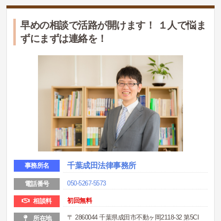
早めの相談で活路が開けます！ １人で悩ま
ずにまずは連絡を！
千葉成田法律事務所
事務所名
050-5267-5573
電話番号
初回無料
相談料
〒 2860044 千葉県成田市不動ヶ岡2118-32 第5CI
所在地