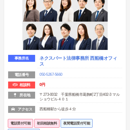
ネクスパート法律事務所 西船橋オフィ
事務所名
ス
050-5267-5660
電話番号
0
円
相談料
〒273-0032 千葉県船橋市葛飾町2丁目402-3 マル
所在地
ショウビル４０１
西船橋駅から徒歩４分
アクセス
電話受付可能
初回相談無料
夜間電話受付可能