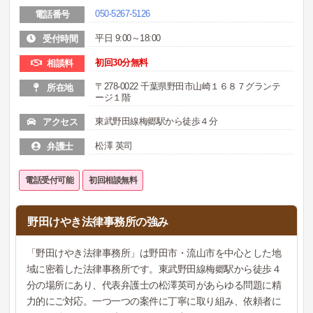
050-5267-5126
電話番号
平日 9:00～18:00
受付時間
初回30分無料
相談料
〒278-0022 千葉県野田市山崎１６８７グランテ
所在地
ージ１階
東武野田線梅郷駅から徒歩４分
アクセス
松澤 英司
弁護士
電話受付可能
初回相談無料
野田けやき法律事務所の強み
「野田けやき法律事務所」は野田市・流山市を中心とした地
域に密着した法律事務所です。東武野田線梅郷駅から徒歩４
分の場所にあり、代表弁護士の松澤英司があらゆる問題に精
力的にご対応。一つ一つの案件に丁寧に取り組み、依頼者に