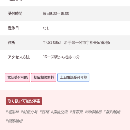
受付時間
毎日9:00～19:00
定休日
なし
住所
〒021-0853 岩手県一関市字相去57番地5
アクセス方法
JR一関駅から徒歩３分
電話受付可能
初回相談無料
土日電話受付可能
取り扱い可能な事案
慰謝料
財産分与
親権
面会交流
養育費
調停離婚
裁判離婚
国際離婚