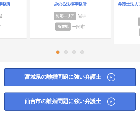
事務所
みのる法律事務所
弁護士法人
城
岩手
対応エリア
市
一関市
所在地
1
2
3
4
宮城県の離婚問題に強い弁護士
仙台市の離婚問題に強い弁護士