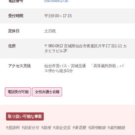
電話番号
050-5448-2730
受付時間
平日9:00～17:15
定休日
土日祝
住所
〒980-0812 宮城県仙台市青葉区片平1丁目1-11 カ
タヒラビル2F
アクセス方法
仙台市営バス・宮城交通 「高等裁判所前」バ
ス停から徒歩1分
電話受付可能
女性弁護士在籍
取り扱い可能な事案
慰謝料
財産分与
親権
面会交流
養育費
調停離婚
裁判離婚