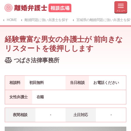
HOME
離婚問題に強い弁護士を探す
宮城県の離婚問題に強い弁護士を探
経験豊富な男女の弁護士が 前向きな
リスタートを後押しします
つばさ法律事務所
相談料
初回無料
当日相談
お電話ください
女性弁護士
在籍
-
-
夜間相談
土日対応