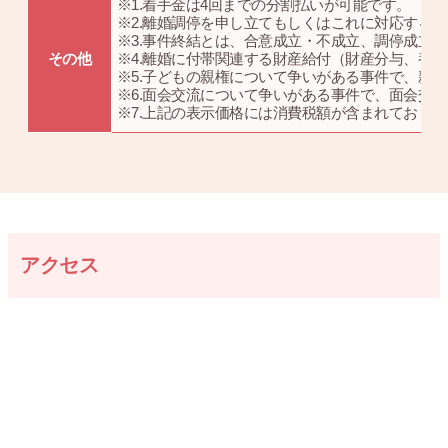
※1.着手金は4回までの分割払いが可能です。
※2.離婚調停を申し立てもしくはこれに対応する
※3.事件終結とは、合意成立・不成立、調停成立
その他
※4.離婚に付帯関連する財産給付（財産分与、養
※5.子どもの親権について争いがある事件で、親
※6.面会交流について争いがある事件で、面会交
※7.上記の表示価格には消費税額が含まれており
アクセス