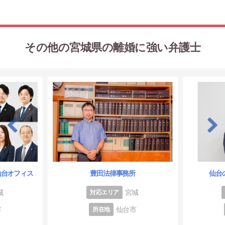
その他の宮城県の離婚に強い弁護士
仙台オフィス
豊田法律事務所
仙台
城
宮城
対応エリア
市
仙台市
所在地