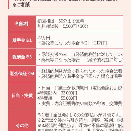
るご相談
初回相談 60分まで無料
相談料
無料相談後 5,500円 / 30分
22万円
着手金※1
・訴訟等になった場合 ※2 +11万円
・示談交渉のみ （経済的利益に対して）17.6％
報酬金※3
・訴訟等になった場合 （経済的利益に対して）
・経済的利益が全く得られなかった場合は着手金
返金保証 ※4
・経済的利益が着手金を下回った場合は着手金の
・日当：弁護士が裁判期日（電話会議およびウェ
4時間以内 33,000円
日当・実費
4時間超 55,000円
・実費：内容証明郵便や書類の郵送、交通費、相
※1.着手金は4回までの分割払いが可能です。
※2.示談交渉から引き続き、調停、審判、仲裁
その他
※3.経済的利益とは、浮気や不倫の慰謝料を請
※4.依頼者の意思により、相手方からの初回提