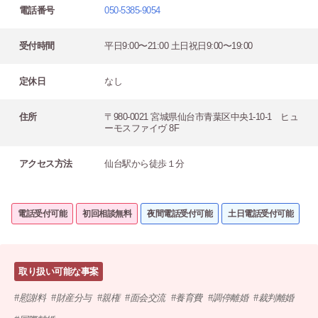
電話番号
050-5385-9054
受付時間
平日9:00〜21:00 土日祝日9:00〜19:00
定休日
なし
住所
〒980-0021 宮城県仙台市青葉区中央1-10-1 ヒュ
ーモスファイヴ 8F
アクセス方法
仙台駅から徒歩１分
電話受付可能
初回相談無料
夜間電話受付可能
土日電話受付可能
取り扱い可能な事案
慰謝料
財産分与
親権
面会交流
養育費
調停離婚
裁判離婚