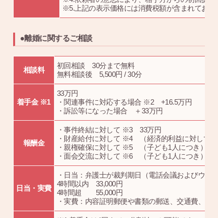
※5.上記の表示価格には消費税額が含まれており
●離婚に関するご相談
初回相談 30分まで無料
相談料
無料相談後 5,500円 / 30分
33万円
着手金 ※1
・関連事件に対応する場合 ※2 +16.5万円
・訴訟等になった場合 ＋33万円
・事件終結に対して ※3 33万円
・財産給付に対して ※4 （経済的利益に対して）17
報酬金
・親権確保に対して ※5 （子ども1人につき）33
・面会交流に対して ※6 （子ども1人につき）16.
・日当：弁護士が裁判期日（電話会議およびウェ
4時間以内 33,000円
日当・実費
4時間超 55,000円
・実費：内容証明郵便や書類の郵送、交通費、相